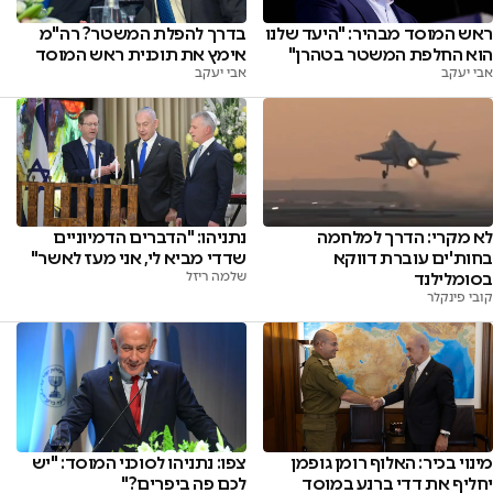
ראש המוסד מבהיר: "היעד שלנו
בדרך להפלת המשטר? רה"מ
הוא החלפת המשטר בטהרן"
אימץ את תוכנית ראש המוסד
אבי יעקב
אבי יעקב
לא מקרי: הדרך למלחמה
נתניהו: "הדברים הדמיוניים
בחות'ים עוברת דווקא
שדדי מביא לי, אני מעז לאשר"
בסומלילנד
שלמה ריזל
קובי פינקלר
מינוי בכיר: האלוף רומן גופמן
צפו: נתניהו לסוכני המוסד: "יש
יחליף את דדי ברנע במוסד
לכם פה ביפרים?"