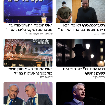
השב"כ מצטרף למוסד: "לא
ראש המוסד: "השגנו מודיעין
הייתה פגיעה בביטחון המדינה"
אסטרטגי וטקטי בליבת הסוד"
אבי יעקב
שלמה ריזל וקובי פינקלר
מיהו הסוכן מ'? אלו הפרטים
ראש המוסד חשף: סוכן חשאי
שניתן לחשוף
נפל במהלך פעילות בחו"ל
פנחס בן זיו
שלמה ריזל