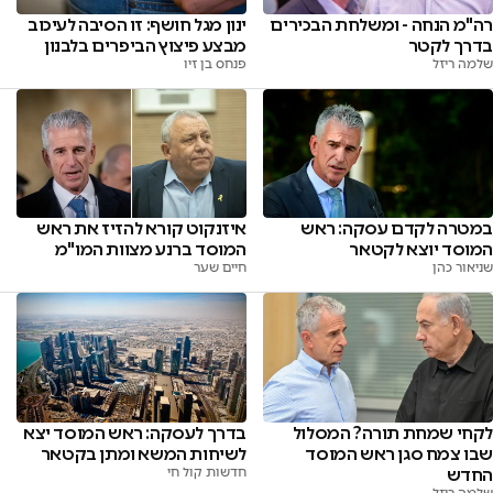
רה"מ הנחה - ומשלחת הבכירים
ינון מגל חושף: זו הסיבה לעיכוב
בדרך לקטר
מבצע פיצוץ הביפרים בלבנון
שלמה ריזל
פנחס בן זיו
במטרה לקדם עסקה: ראש
איזנקוט קורא להזיז את ראש
המוסד יוצא לקטאר
המוסד ברנע מצוות המו"מ
שניאור כהן
חיים שער
לקחי שמחת תורה? המסלול
בדרך לעסקה: ראש המוסד יצא
שבו צמח סגן ראש המוסד
לשיחות המשא ומתן בקטאר
החדש
חדשות קול חי
שלמה ריזל