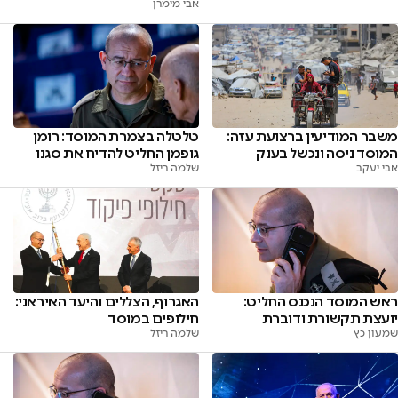
אבי מימרן
משבר המודיעין ברצועת עזה:
טלטלה בצמרת המוסד: רומן
המוסד ניסה ונכשל בענק
גופמן החליט להדיח את סגנו
אבי יעקב
שלמה ריזל
ראש המוסד הנכנס החליט:
האגרוף, הצללים והיעד האיראני:
יועצת תקשורת ודוברת
חילופים במוסד
שמעון כץ
שלמה ריזל