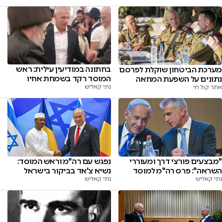
בחתונה במודיעין עילית: ראש
מערכת הביטחון שוקלת לפרסם
המוסד רקד בשמחת אחיו
נתונים על השפעת המחאה
נתי קאליש
אתר קול חי
"מבצעים פורצי דרך ומעוררי
נפגש עם רה"מ וראש המוסד:
השראה": פרס רה"מ למוסד
נשיא צ'אד בביקור בישראל
נתי קאליש
נתי קאליש