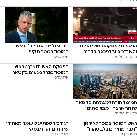
המגעים לעסקה: ראשי המוסד
"תדע כל אם ערבייה": ראש
והשב"כ יגיעו לפסגה בקהיר
המוסד במסר תקיף
חדשות קול חי
איתי גדסי
הפסקת האש תוארך? ראש
המוסד מנהל מגעים בקטאר
איתי גדסי
המוסד הורה למשלחת בקטאר
לחזור ארצה: "מבוי סתום"
חדשות קול חי
ראש המוסד במסר לאיראן:
הגורם המפתיע שעומד מאחורי
"נגבה מחירים בלב טהרן"
שיחת ברנע וזלנסקי
פנחס בן זיו
ישראל רובין