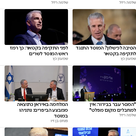
שלמה ריזל
שלמה ריזל
הסיבה לכישלון? המוסד התנגד
לפני התקיפה בקטאר: כך רמז
לתקיפה בקטאר
ראש המוסד לשרים
שמעון כץ
שמעון כץ
"המסר עבר בבירור: אין
המלחמה באיראן כתוצאה
למחבלים מקום מפלט"
ממבצע הביפרים: נתניהו
שלמה ריזל
במוסד
פנחס בן זיו