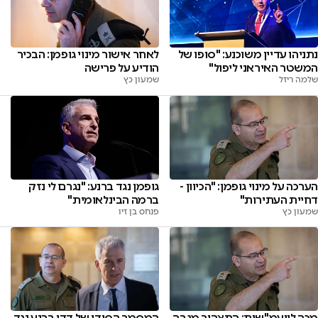
נתניהו עדיין משוכנע: "סופו של
לאחר אישור מינוי גופמן: הבכיר
המשטר האיראני ליפול"
הודיע על פרישה
שלמה ריזל
שמעון כץ
הערכה על מינוי גופמן: "הכיוון -
גופמן נגד ברנע: "נגרם לי נזק
דחיית העתירות"
ברמה הבינלאומית"
שמעון כץ
פנחס בן זיו
המסמך הסודי של דדי ברנע נגד
מכה ליועמ"שית: התצהיר מגבה