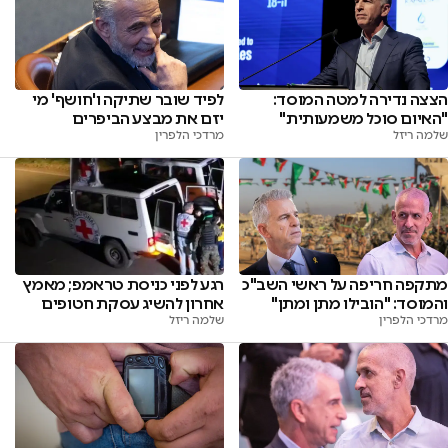
הצצה נדירה למטה המוסד:
לפיד שובר שתיקה ו'חושף' מי
"האיום סוכל משמעותית"
יזם את מבצע הביפרים
שלמה ריזל
מרדכי הלפרין
מתקפה חריפה על ראשי השב"כ
רגע לפני כניסת טראמפ; מאמץ
והמוסד: "הובילו מתן ומתן"
אחרון להשיג עסקת חטופים
מרדכי הלפרין
שלמה ריזל