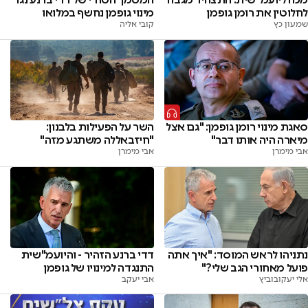
מינוי גופמן נחשף במלואו
לחלוטין את רומן גופמן
קובי אליה
שמעון כץ
סאגת מינוי רומן גופמן: "גם אצל
השר על הפעילות בלבנון:
מיארה היה אותו דבר"
"חיזבאללה משתגע מזה"
אבי מימרן
אבי מימרן
נתניהו לראש המוסד: "איך אתה
דדי ברנע הזהיר - והיועמ"שית
פועל מאחורי הגב שלי?"
התנגדה למינויו של גופמן
אלי יעקובוביץ
אבי יעקב