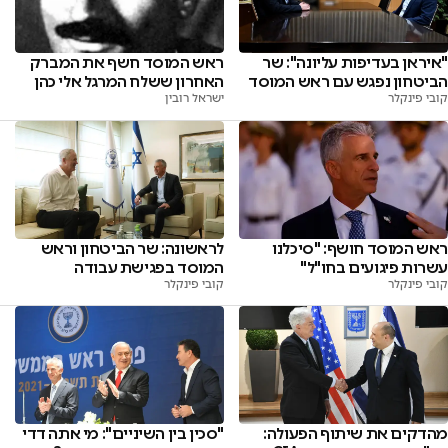
"איראן בעדיפות עליונה": שר
ראש המוסד חשף את המברק
הביטחון נפגש עם ראש המוסד
האחרון ששלח המרגל אלי כהן
קובי פינקלר
ישראל רובין
ראש המוסד חושף: "סיכלנו
לראשונה: שר הביטחון וראש
עשרות פיגועים בחו"ל"
המוסד בפגישת עבודה
קובי פינקלר
קובי פינקלר
מהדקים את שיתוף הפעולה:
"סכין בין השיניים": מי אתה דדי