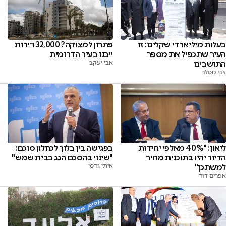
בעלות מיליארדי שקלים: זו
פתרון למצוקה? 32,000 דירות
העיר שתכפיל את מספר
ייבנו בעיר הדרומית
התושבים
אבי יעקב
צבי טסלר
ליאון: "40% מאלפי יחידות
בפגישה בין בלוך לכחלון סוכם:
הדיור יהיו בתוכנית מחיר
"שינוי בהסכם הגג בבית שמש"
למשתכן"
איתי גדסי
אפרים דוד