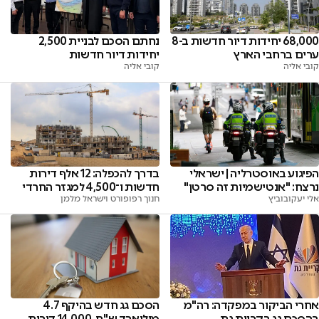
68,000 יחידות דיור חדשות ב-8
נחתם הסכם לבניית 2,500
ערים ברחבי הארץ
יחידות דיור חדשות
קובי אליה
קובי אליה
הפיגוע באוסטרליה | ישראלי
בדרך להכפלה: 12 אלף דירות
נרצח: "אנטישמיות זה סרטן"
חדשות ו־4,500 למגזר החרדי
אלי יעקובוביץ
חנוך רפופורט וישראל מלמן
אחרי הביקור במפקדה: רה"מ
הסכם גג חדש בהיקף 4.7
בהסכם גג בקריית גת
מיליארד ש"ח, 14,000 דירות