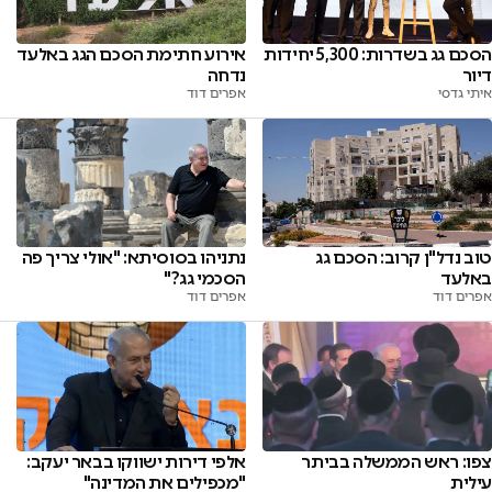
הסכם גג בשדרות: 5,300 יחידות
אירוע חתימת הסכם הגג באלעד
דיור
נדחה
איתי גדסי
אפרים דוד
טוב נדל"ן קרוב: הסכם גג
נתניהו בסוסיתא: "אולי צריך פה
באלעד
הסכמי גג?"
אפרים דוד
אפרים דוד
צפו: ראש הממשלה בביתר
אלפי דירות ישווקו בבאר יעקב:
עילית
"מכפילים את המדינה"