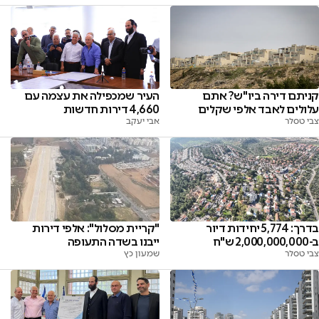
קניתם דירה ביו"ש? אתם
העיר שמכפילה את עצמה עם
עלולים לאבד אלפי שקלים
4,660 דירות חדשות
צבי טסלר
אבי יעקב
"קריית מסלול": אלפי דירות
בדרך: 5,774 יחידות דיור
ייבנו בשדה התעופה
ב-2,000,000,000 ש"ח
שמעון כץ
צבי טסלר