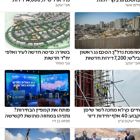
חיים שער
אבי יעקב
מהפכת נדל"ן: הסכם גג ראשון
בשורה: כניסה חדשה לעיר ואלפי
ביו"ש; 7,200 דירות חדשות
יח"ד חדשות
אבי יעקב
צבי טסלר
חיים כץ לא מחכה לשר שיכון
פותח את קמפיין הבחירות?
קבוע: 40 אלף יחידות דיור
נתניהו במחווה מרגשת לקשישה
אלי יעקובוביץ
פנחס בן זיו