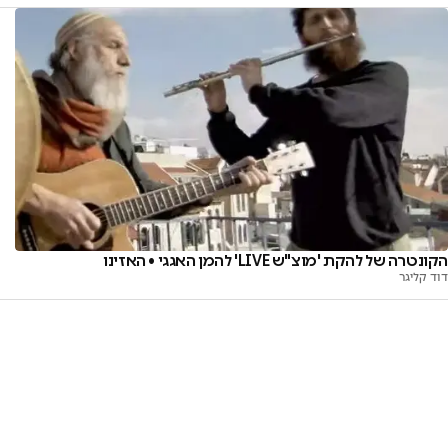
הקונטרה של להקת 'מוצ"ש LIVE' להמן האגגי • האזינו
דוד קליגר