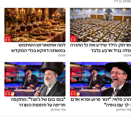
פנחס בן זיו
מרתק: הילד שידע את כל התורה
למה אחשוורוש השתמש
כולה בגיל ארבע בלבד
במשתה דווקא בכלי המקדש
אמס
אמס
הרב פלאי: "זמר פרוע ופרא אדם
"בום בום של ג'ונגל": מתקפה
- לך עם גופיה"
חריפה על חתונות המגזר
נתי שולמן
נתי שולמן