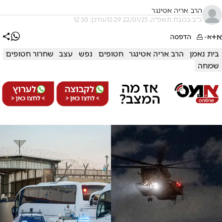
הרב אריה אטינגר
כ"ב בטבת תשפ"ה, 22/01/25 12:29
עודכן: 12:30
א+
א-
הדפסה
בית נאמן
הרב אריה אטינגר
חטופים
נפש
עצב
שחרור חטופים
שמחה