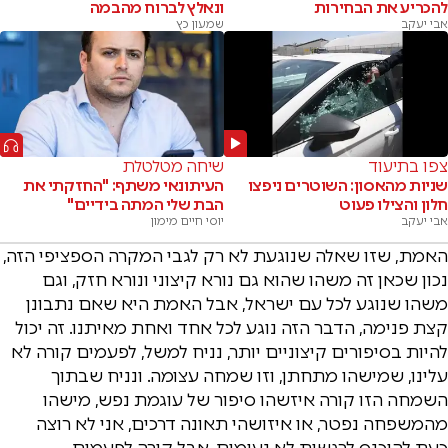
להכריע את הבחירות
ונאלץ לברוח מהבמה
אבי יעקב
שמעון כץ
צפו בתיעוד
שיחה מטלטלת
שניות מהאסון: השוטרים ניפצו
העיתונאי משתף: "החזקתי את
חלון והצילו פעוט
הבת שלי המתה בידיים"
אבי יעקב
יוסי חיים מימון
האמת, שזו שאלה שנוגעת לא רק לגבי המקרה הספציפי הזה,
נכון שכאן זה משהו שהוא גם נורא קיצוני ונורא חזק, וגם
משהו שנוגע לכל עם ישראל, אבל האמת היא שאם נתבונן
קצת פנימה, הדבר הזה נוגע לכל אחד ואחת מאיתנו. זה יכול
להיות בסיפורים קיצוניים יותר, נניח למשל, לפעמים קורה לא
עלינו, שמישהו מתחתן, וזו שמחה עצומה. ונניח שבתוך
השמחה הזו קורה איזשהו סיפור של עוגמת נפש, מישהו
מהמשפחה נפטר, או איזושהי תאונה דרכים, אני לא רוצה
כעת להיכנס לרגשות לא נעימים, אבל קורה לפעמים