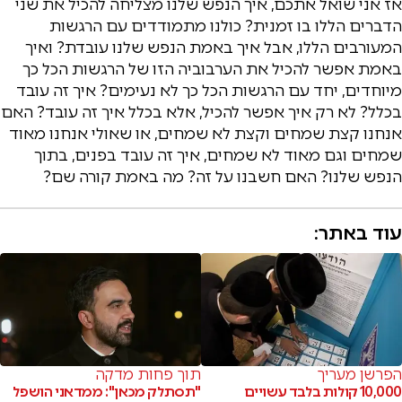
אז אני שואל אתכם, איך הנפש שלנו מצליחה להכיל את שני
הדברים הללו בו זמנית? כולנו מתמודדים עם הרגשות
המעורבים הללו, אבל איך באמת הנפש שלנו עובדת? ואיך
באמת אפשר להכיל את הערבוביה הזו של הרגשות הכל כך
מיוחדים, יחד עם הרגשות הכל כך לא נעימים? איך זה עובד
בכלל? לא רק איך אפשר להכיל, אלא בכלל איך זה עובד? האם
אנחנו קצת שמחים וקצת לא שמחים, או שאולי אנחנו מאוד
שמחים וגם מאוד לא שמחים, איך זה עובד בפנים, בתוך
הנפש שלנו? האם חשבנו על זה? מה באמת קורה שם?
עוד באתר:
הפרשן מעריך
תוך פחות מדקה
10,000 קולות בלבד עשויים
"תסתלק מכאן": ממדאני הושפל