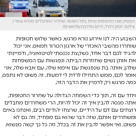
המסוק שבו החטופות נוחת בתל השומר, שחרור המחבלים מכלא עופר |
צילום: יונתן זינדל, חיים גולדברג/פלאש 90
השבוע היה לנו אירוע נורא מרגש, כאשר שלוש חטופות
שוחררו מהשבי האכזרי של ארגון הטרור חמאס. אני יכול
להגיד לכם דבר אחד, כשקצת נכנסתי לסיטואציה, ודמיינתי
את אותן נשים שחוזרות הביתה ונפגשות עם המשפחות
שלהן, אותה בת שנפגשת עם אימא שלה, עם אבא שלה, אני
אומר לכם, ממש התחילו לרדת לי דמעות. זה פשוט לא נתפס,
כמה מרגש רק לדמיין את הדבר הזה.
ויחד עם זה, תוך כדי השמחה הגדולה על שחרור החטופות,
אתה מנסה להבין איך זה יכול להיות, הרי משחררים מחבלים
רוצחים עם דם על הידיים, שרצחו יהודים רבים, ואנחנו באים
ומשחררים אותם, שזה דבר שהוא גם מפחיד, וזה גם לא
פשוט, ואי אפשר להבין את זה בכלל, וזה כל כך קשה מנשוא.