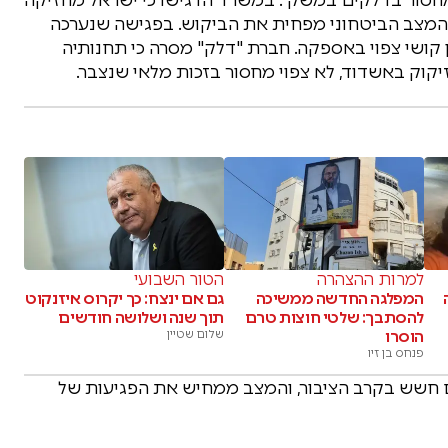
 המצב הביטחוני מפחית את הביקוש. בפגישה שנערכה
 קושי צפוי באספקה. חברת "דלק" מסרה כי תחנותיה
יקוק באשדוד, לא צפוי מחסור בזכות מלאי שנצבר.
למרות ההצהרה
הטור השבועי
המפלגה החדשה ממשיכה
גם אם ינצח: כך יקרוס איזנקוט
להסתבך: שלטי חוצות טרם
תוך שנה ושלושה חודשים
הוסרו
שלום שטיין
פנחס בן זיו
ם חשש בקרב הציבור, והמצב ממחיש את הפגיעות של