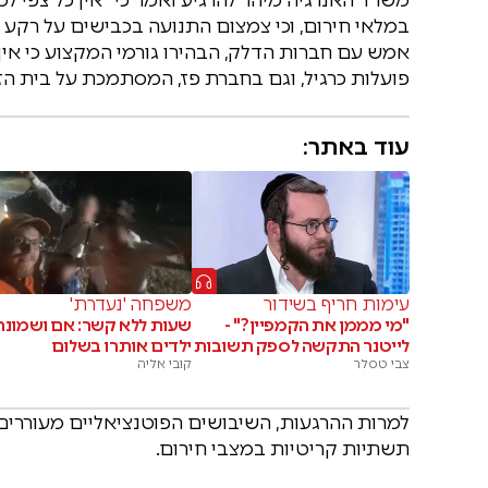
במלאי חירום, וכי צמצום התנועה בכבישים על רקע
אמש עם חברות הדלק, הבהירו גורמי המקצוע כי אין
פועלות כרגיל, וגם בחברת פז, המסתמכת על בית הז
עוד באתר:
עימות חריף בשידור
משפחה 'נעדרת'
"מי מממן את הקמפיין?" -
שעות ללא קשר: אם ושמונה
לייטנר התקשה לספק תשובות
ילדים אותרו בשלום
צבי טסלר
קובי אליה
למרות ההרגעות, השיבושים הפוטנציאליים מעוררי
תשתיות קריטיות במצבי חירום.