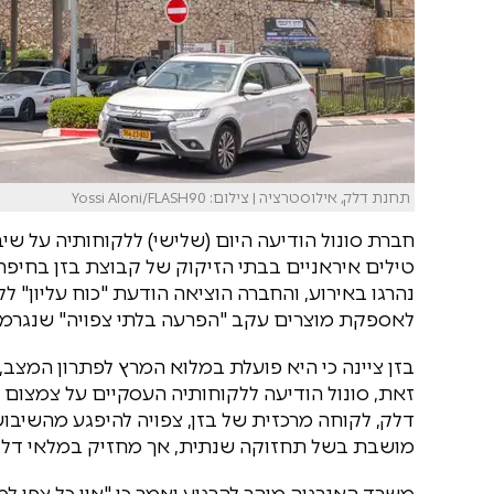
תחנת דלק, אילוסטרציה | צילום: Yossi Aloni/FLASH90
חברת סונול הודיעה היום (שלישי) ללקוחותיה על 
טילים איראניים בבתי הזיקוק של קבוצת בזן בחיפ
נהרגו באירוע, והחברה הוציאה הודעת "כוח עליון" ל
לאספקת מוצרים עקב "הפרעה בלתי צפויה" שנגרמ
בזן ציינה כי היא פועלת במלוא המרץ לפתרון המצב
זאת, סונול הודיעה ללקוחותיה העסקיים על צמצו
דלק, לקוחה מרכזית של בזן, צפויה להיפגע מהשיבוש
מושבת בשל תחזוקה שנתית, אך מחזיק במלאי דלק
משרד האנרגיה מיהר להרגיע ואמר כי "אין כל צפי 