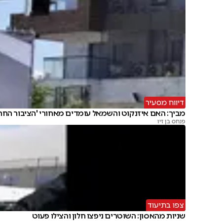
דיווח מסעיר
מביך: האם איזנקוט והשמאל עומדים מאחורי 'הציבור החרד
פנחס בן זיו
צפו בתיעוד
שניות מהאסון: השוטרים ניפצו חלון והצילו פעוט