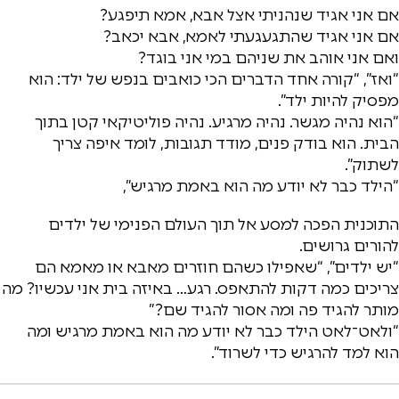
אם אני אגיד שנהניתי אצל אבא, אמא תיפגע?
אם אני אגיד שהתגעגעתי לאמא, אבא יכאב?
ואם אני אוהב את שניהם במי אני בוגד?
“ואז”, “קורה אחד הדברים הכי כואבים בנפש של ילד: הוא
מפסיק להיות ילד”.
“הוא נהיה מגשר. נהיה מרגיע. נהיה פוליטיקאי קטן בתוך
הבית. הוא בודק פנים, מודד תגובות, לומד איפה צריך
לשתוק”.
“הילד כבר לא יודע מה הוא באמת מרגיש”,
התוכנית הפכה למסע אל תוך העולם הפנימי של ילדים
להורים גרושים.
“יש ילדים”, “שאפילו כשהם חוזרים מאבא או מאמא הם
צריכים כמה דקות להתאפס. רגע… באיזה בית אני עכשיו? מה
מותר להגיד פה ומה אסור להגיד שם?”
“ולאט־לאט הילד כבר לא יודע מה הוא באמת מרגיש ומה
הוא למד להרגיש כדי לשרוד”.