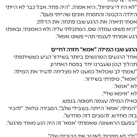
“לא היו לי ציפיות”, היא אמרה. “היה פחד. אבל כבר לא הייתי
הילדה הקטנה והחסרת אונים שהייתי פעם”.
אסתי תיארה את הרגע שבו פתחה את הדלת:
“היא פשוט עמדה שם. הסתכלתי עליה ולא האמנתי. ובאותו
רגע אמרתי לעצמי תהיי פשוט אמא”.
הרגע שבו המילה “אמא” חזרה לחיים
אחד הרגעים המרגשים ביותר בשידור הגיע כששיתפתי
תהליך קטן שעברנו יחד בפסח האחרון.
“שמתי לב שטלאל כמעט לא מצליחה להגיד את המילה
‘אמא’”, סיפרתי בשידור.
לא “אמא”.
לא “אימא שלי”.
כאילו המילה עצמה חסומה בנפש.
“המילה ‘אמא’ הייתה בשבילי שלב”, הסבירה טלאל. “להכיר
בזה מחדש. להסכים לזה מחדש”.
“בפעם הראשונה שאמרתי ‘אמא’ זה היה רגע מאוד מרגש”.
“ילד לא מפסיק לאהוב את ההורים שלו”