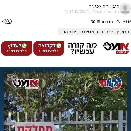
הרב אריה אטינגר
כ"ה באייר תשפ"ו, 12/05/26 12:59
א+
א-
הדפסה
💬
30
גירושין
הרב אריה אטינגר
ניכור הורי