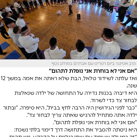
הרב אטינגר ביום רטריט עם אברכים במרחב נטף
“אם אני לא בוחרת אני נופלת לתהום”
ואז עלתה לשידור טלאל, הבת שלא ראתה את אמה במשך 12
שנה.
היא דיברה בכנות נדירה על התחושה של ילדה שנאלצת
לבחור צד כדי לשרוד.
“כבר לפני הגירושין היה הרבה לחץ בבית”, היא סיפרה. “ובתור
ילדה אתה מתחיל להרגיש שאתה צריך לבחור צד”.
“אם אני לא בוחרת אני נופלת לתהום”.
היא ניסתה להסביר את התחושה דרך דימוי בלתי נשכח:
“זה כמו ילד שעומד עם שתי רגליים על הקרקע, ויש תהום