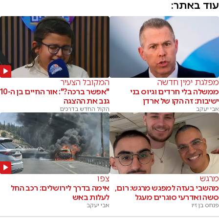
עוד באתר:
מפלגת ימין חדשה
המקובל הצעיר
ממשלה בלי חרדים וגיוס בני
"אפשר ברכה?": אור החיים בן ה-10
ישיבות: זה הקו של ארדן
גנב את ההצגה
אבי יעקב
הקול החדש בדרכים
מרגש
צפו
מהשבי בעזה למפגש מרגש: רום,
אימה בדרך לירושלים: רכב החל
סשה ואדרעי סוגרים מעגל
לעלות באש
פנחס בן זיו
אבי יעקב