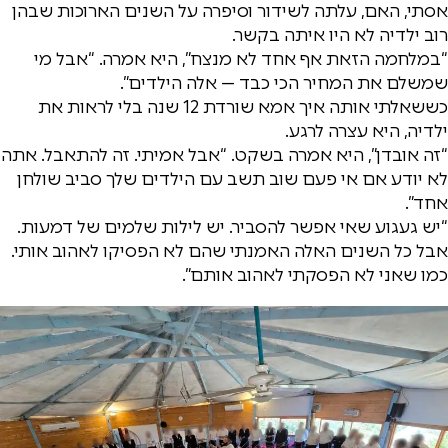
אסתי, האם, עלתה לשידור וסיפרה על השנים הארוכות שבהן
רוב ילדיה לא היו איתה בקשר.
“במלחמה הזאת אף אחד לא מנצח”, היא אמרה. “אבל מי
שמשלם את המחיר הכי כבד — אלה הילדים”.
כששאלתי אותה איך אמא שורדת 12 שנה בלי לראות את
ילדיה, היא עצרה לרגע.
“זה אובדן”, היא אמרה בשקט. “אבל אמיתי. זה להתאבל. אתה
לא יודע אם אי פעם שוב תשב עם הילדים שלך סביב שולחן
אחד”.
“יש געגוע שאי אפשר להסביר. יש לילות שלמים של דמעות.
אבל כל השנים האלה האמנתי שהם לא הפסיקו לאהוב אותי.
כמו שאני לא הפסקתי לאהוב אותם”.