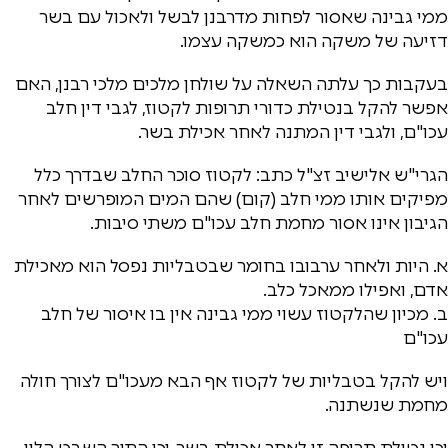
ממי גבינה שאסור לפחות מדרבנן לבשל ולאכול עם בשר
דזיעה של משקה הוא כמשקה עצמו.
בעקבות כך עלתה השאלה על שולחן מלכים מלכי רבנן, האם
אפשר להקל בנטילת כדורי תרופות לקטוז, לגבי דין חלב
עכו"ם, ולגבי דין המתנה לאחר אכילת בשר.
הגרי"ש אלישיב זצ"ל כתב: לקטוז סוכר החלב שבדרך כלל
מפיקים אותו ממי חלב (קום) שהם המים המופרשים לאחר
הגיבון אינו אסור מחמת חלב עכו"ם משתי סיבות.
א. היות ולאחר ערבובו בחומר שבטבליות נפסל הוא מאכילת
אדם, ואפילו ממאכל כלב.
ב. מכיון שהלקטוז עשוי ממי גבינה אין בו איסור של חלב
עכו"ם
ויש להקל בטבליות של לקטוז אף הבא מעכו"ם לצורך חולה
מחמת שנשתנה.
וכן נטילת תרופה זו לאחר אכילת בשר. וכן התיר השבט הלוי