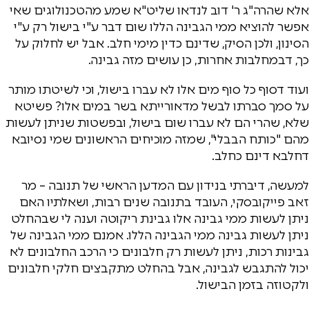
אלא שהרה"ג ר' דוב לנדאו שליט"א שמע מהטכנולוגים שאי
אפשר להוציא ממי הגבינה הללו שום דבר ע"י בישול רק ע"י
הסינון, ולכן הסיק, שדינם כדין מימי חלב. אבל יש לחלוק על
כך, דבמחלבות אחרות, כן עושים מזה גבינה.
ועוד דסוף כל סוף מים אלו לא עברו בישול, וכי לשיטתו מותר
על סמך סברתו לבשל מדאורייתא בשר במים אלו? פשיטא
שלא, שהרי הם לא עברו שום בישול, ובפשטות שניתן לעשות
מהם "כותח הבבלי", שמזה מוכיחים הראשונים שמי נסיובא
דחלבא דינם כחלב.
למעשה, דיברתי בנידון עם המדען הראשי של תנובה – מר
זאב פייקובסקי, העובד בתנובה שנים רבות, ושאלתיו האם
ניתן לעשות ממי גבינה אלו גבינת ריקוטה וענה לי שבהחלט
ניתן לעשות גבינה ממי הגבינה הללו. אמנם ממי הגבינה של
גבינות רכות, ניתן לעשות רק חלבונים כי הרכב החלבונים לא
יכול להתגבש לגבינה, אבל בהחלט מתקבצים חלקי חלבונים
ולקטוזה בזמן הבישול.