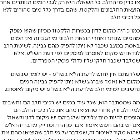
או כדין מי החלב. כל השאלה היא רק לגבי המים הנותרים אחר
הוצאת החלבונים והלקטוז, שהם בדרך כלל מים טהורים ללא
כל רכיבי חלב.
כמו״כ היה מקום לדון בכשרות הלקטוז מכיוון שהוא מופק
מהמים שנותרו אחרי הוצאת חלבוני מי הגבינה ואז המים
באמת במצב שכבר לא ניתן להפיק מהם גבינה. לשיטת הרב
לנדאו יש מקום לאוסרם לפוסקים לפי דעת השו״ע. אלא
שמלבד שכבר חלקו עליו גדולי פוסקי הספרדים,
שלדעתם אין לחוש לדעת הי"א בשו"ע – יש לומר שבשום
מקום לא נאמר שברגע שלא ניתן להפיק גבינה המים
נחשבים למימי חלב שלדעת הי"א בשו"ע יש מקום לאוסרם.
מה שמסתבר הוא, שכל עוד במים יש רכיבי חלב הם נחשבים
למי חלב ורק אחרי שהוציאו מהם את כל רכיבי החלב הם
הופכים להיות מים צלולים שלגביהם יש מקום לדון ולשאול
אם יש בהם חשש איסור אבר מן החי. ומדייק מדברי הרא"ש
שהוא מקור לאיסור זה, שמדבר על מי חלב שהוציאו מהם את
"כל האוכל – דאחר שעשו הגבינה מבשלין החלב (מי הגבינה)