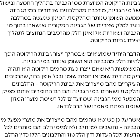
גבינת הריקוטה המיוצרת ממי הגבינה בתהליך החמצה ובישול
של מי הגבינה, מורכבת מהחלבונים שנותרים במי הגבינה
ממעט השומן שנותר ומהלקטוז. הסינון שנעשה במחלבה
נועד לסלק שאריות של הגבינה המקורית שנשארו בתוך מי
הגבינה ושאריות אלו אינן חלק מהרכיבים הנחוצים לתהליך
יצירת גבינת הריקוטה.
הדבר היחיד שמוציאים שבמהלך ייצור גבינת הריקוטה הופך
להיות חלק מהגבינה הוא השומן שנותר במי הגבינה.
המשמעות היא שאם ייצרו כעת מהמים ריקוטה היא תהיה
ריקוטה דלת שומן או חסרת שומן. ובכל אופן ברור, שהרכיבים
העיקריים מהם מייצרים את גבינת הריקוטה – החלבונים
והלקטוז נשארים במי הגבינה והם הם החומרים אותם מפיק
המפעל ממי הגבינה ושמיועדים לכל רשימת מוצרי המזון
שנמנו בפתח מאמרו של הרב לנדאו.
אשר על כן פשיטא שהמים מהם מייצרים את מוצרי מפעל מי
הגבינה – נחשבים למי חלב ולא למימי חלב והם מותרים לכל
הדעות ולכל העדות ודין הלקטוז והחלבונים הללו כדין החלב