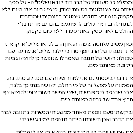
וממילא כל טענותיו של הרב דוב לנדאו שליט"א – על סמך
שיחה עם טכנולוגים בטעות יסודן, כי מי גבינה אלו, הינם ללא
פקפוק הנסיובא דחלבא שמוזכר בפוסקים שמותרים
לכתחילה ובודאי יכולים להשתמש בהם גם אחינו בנ״י
ההולכים לאור פסקי גאוני ספרד, ללא שום פקפוק.
וכאן משיב מלחמה שערה הגאון הרב לנדאו שליט״א: קראתי
את תגובתו של הרב יוסף מרדכי זילבר שליט"א, שדיבר עם
טכנולוג ראשי של תנובה שאמר לו שאפשר כן להוציא גבינת
ריקוטה מאותם מים.
את דברי ביססתי גם אני לאחר שיחה עם טכנולוג מתנובה,
הממונה על מפעל זה של מי החלב, ולא שהבנתי כך בלבד,
אלא שנאמר לי מפורשות, שאי אפשר בשום אופן להוציא אף
חריץ אחד של גבינה מאותם מים.
וביקשתי פעם נוספת מאחד ממשגיחי הכשרות בתנובה לברר
את הדבר ואכן תשובתו הייתה תואמת למידע שבידי.
אם אכן יש ויכוח בין טכנולוגים בנושא זה, אין לי הכלים