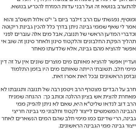
להתערב בנושא זה ועל רבני עדות המזרח להכריע בנושא.
ומוסיף, נפגשתי עם הרב זילבר ביום ג' י״ט אלול תשס״ב והוא
אמר לי שאף שממי גבינה ניתן בדרך כלל להכין גבינת ריקוטה
וכדברי המדען הראשי של תנובה, אבל מים אלה עוברים לפני
תהליך הפקת החלבונים והלקטוז סינון ולאחר סינון זה שוב אי
אפשר להוציא מהם גבינה, אלא שלדעתו מאחר
ועדיין אפשר להוציא מאותם מים מוצרים שונים אין על זה דין
מימי חלב. תשובתי הייתה שאותם מים היו בזמן התלמוד
ובזמן הראשונים ובכל זאת אסרו זאת.
חרב על הבדים מצטרף הרב ויטמן רבה של תנובה ותגובתו לא
מאחרת להצית אש בציון ההלכה וכותב כך: ההנחה שמניח
הרב דוב לנדאו שליט"א היא, שאם לא ניתן להפיק ממי
הגבינה המשמשים לייצור לקטוז וחלבוני מי גבינה חריצי
גבינה, הרי שדינם כמו מימי חלב שהם המים הנשארים לאחר
ייצור גבינה ממי הגבינה הראשונים.