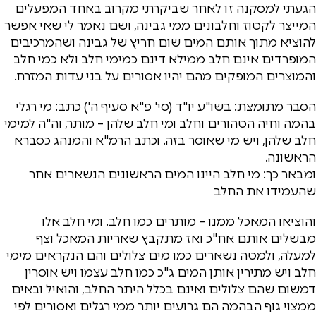
הגעתי למסקנה זו לאחר שביקרתי מקרוב באחד המפעלים
המייצר לקטוז וחלבונים ממי גבינה, ושם נאמר לי שאי אפשר
להוציא מתוך אותם המים שום חריץ של גבינה ושהמרכיבים
המופרדים אינם חלב ממילא דינם כמימי חלב ולא כמי חלב
והמוצרים המופקים מהם יהיו אסורים על בני עדות המזרח.
הסבר מתומצת: בשו"ע יו"ד (סי' פ"א סעיף ה') כתב: מי רגלי
בהמה וחיה הטהורים וחלב ומי חלב שלהן – מותר, וה"ה למימי
חלב שלהן, ויש מי שאוסר בזה. וכתב הרמ"א והמנהג כסברא
הראשונה.
ומבאר כך: מי חלב היינו המים הראשונים הנשארים אחר
שהעמידו את החלב
והוציאו המאכל ממנו – מותרים כמו חלב. ומי חלב אלו
מבשלים אותם אח"כ ואז מתקבץ שאריות המאכל וצף
למעלה, ולמטה נשארים כמו מים צלולים והם הנקראים מימי
חלב ויש מתירין אותן המים ג"כ כמו חלב עצמו ויש אוסרין
דמשום שהם צלולים ואינם בכלל היתר החלב, והואיל ובאים
ממצוי גוף הבהמה הם גרועים יותר ממי רגלים ואסורים לפי