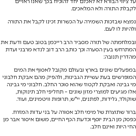
על ציווי הבורא לא לאכלם יחד להוכיח בכך שאנו ראויים
לקבלת התורה ולא המלאכים.
נמצא שבזכות השמירה על הכשרות זכינו לקבל את התורה
ולהיות לו לעם.
ובמלחמתה של תורה מסביר הרב רייכמן בטוב טעם ודעת את
המתרחש בעין הסערה וכך כותב הרב דוב לנדא מרבני ועדת
מהדרין תנובה:
במפעלים שונים בארץ ובעולם מקובל לאסוף את המים
המופרשים בעת עשיית הגבינות, ולהפיק מהם אבקת חלבוני
מי גבינה ואבקת לקטוז שהוא סוכר החלב. חלבוני מי גבינה
אלו מגיעים למוצרי מזון שונים – תחליפי חלב תינוקות,
שוקולד, גלידות, לפתנים, יי"ש, תרופות וויטמינים, ועוד.
ברור שתוצרת של מימי חלב אסורה על בני עדות המזרח.
כפסק מן הבית יוסף וכדעת הכף החיים, משום איסור אבר מן
החי היות ואינם חלב.