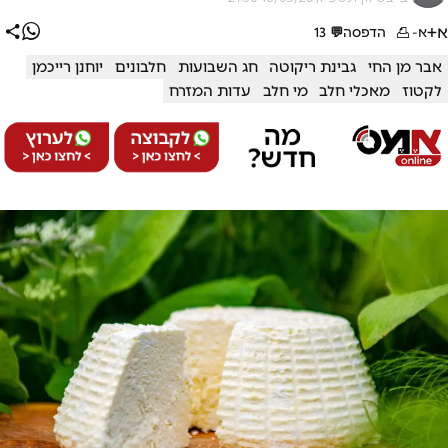
א+
א-
הדפסה
💬
13
אבר מן החי
גבינת ריקוטה
חג השבועות
חלבונים
יוחנן רייכמן
לקטוז
מאכלי חלב
מי חלב
עדות המזרח