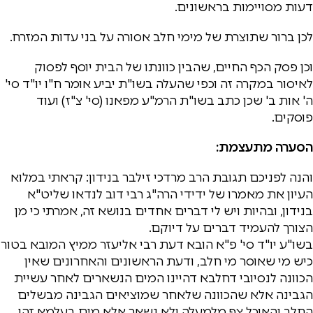
דעות מסויימות בראשונים.
לכן ברור שתוצרת של מימי חלב אסורה על בני עדות המזרח.
וכן פסק הכף החיים, שהבין כוונתו של הבית יוסף לפסוק
לאיסור במקרה זה וכפי שהעלה בשו"ת יביע אומר ח"ו יו"ד סי'
ה' אות ב' שכן כתב בשו"ת הרמ"ע מפאנו (סי' צ"ז) ועוד
פוסקים.
הסערה מתעצמת:
והנה לפניכם תגובת הרב מרדכי זילבר בנידון: קראתי במלוא
העיון את מאמרו של ידידי הרה"ג רבי דוב לנדאו שליט"א
בנידון, ובהיות ויש לי דברים אחדים בנושא זה, אמרתי כי מן
הצורך להעמיד דברים על דיוקם.
בשו"ע יו"ד סי' פ"א הובא דעת רבי אליעזר ממיץ המובא בטור
כיש מי שאוסר מי חלב, ודעת הראשונים והאחרונים שאין
הכוונה לנסיובי דחלבא דהיינו המים הנשארים לאחר עשיית
הגבינה אלא שהכוונה שלאחר שמוציאים הגבינה מבשלים
החלב והאוכל צף מלמעלה ולא נשאר אלא מים בעלמא זהו