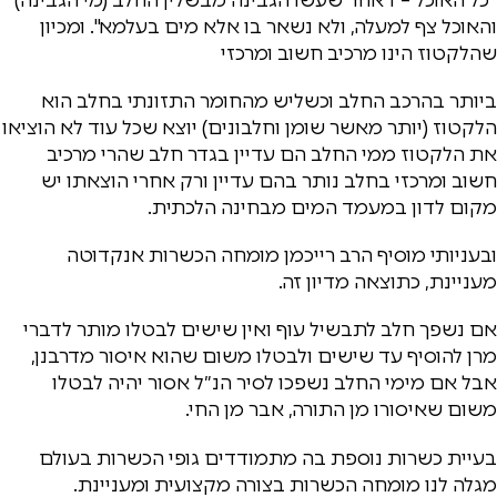
והאוכל צף למעלה, ולא נשאר בו אלא מים בעלמא". ומכיון
שהלקטוז הינו מרכיב חשוב ומרכזי
ביותר בהרכב החלב וכשליש מהחומר התזונתי בחלב הוא
הלקטוז (יותר מאשר שומן וחלבונים) יוצא שכל עוד לא הוציאו
את הלקטוז ממי החלב הם עדיין בגדר חלב שהרי מרכיב
חשוב ומרכזי בחלב נותר בהם עדיין ורק אחרי הוצאתו יש
מקום לדון במעמד המים מבחינה הלכתית.
ובעניותי מוסיף הרב רייכמן מומחה הכשרות אנקדוטה
מעניינת, כתוצאה מדיון זה.
אם נשפך חלב לתבשיל עוף ואין שישים לבטלו מותר לדברי
מרן להוסיף עד שישים ולבטלו משום שהוא איסור מדרבנן,
אבל אם מימי החלב נשפכו לסיר הנ״ל אסור יהיה לבטלו
משום שאיסורו מן התורה, אבר מן החי.
בעיית כשרות נוספת בה מתמודדים גופי הכשרות בעולם
מגלה לנו מומחה הכשרות בצורה מקצועית ומעניינת.