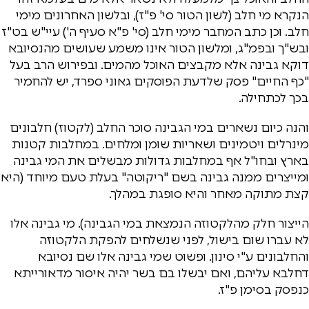
הנקרא מי חלב (לשון הטור סי' פ"ז), ובלשון האחרונים מימי
חלב. וכן כתב המחבר מימי חלב (סי' פ"א סעיף ה') עיי"ש בט"ז
ובש"ך ובפמ"ג, ומלשון הטור אינו משמע שעושים מהנסיובא
דוקא גבינה אלא מקבצים האוכל מהמים. ובפירוש הרב בעל
"כף החיים" פסק שלדעת הפוסקים גאוני ספרד, יש להחמיר
בכך לכתחילה.
והנה כיום נשארים במי הגבינה סוכר החלב (לקטוז) חלבונים
מינרלים ויטמינים ושאריות שומן ומלחים. במחלבות קטנות
בארץ ובחו"ל אף במחלבות גדולות מבשלים את המי גבינה
ומייצרים ממנה גבינה בשם "ריקוטה" בעלת טעם מיוחד (היא
קצת מתוקה מאחר והיא סופגת במהלך.
הייצור חלק מהלקטוזה הנמצאת במי הגבינה). מי גבינה אלו
לא עברו שום בישול, לפני שנשלחים להפקת הלקטוזה
והחלבונים ע"י סינון. ופשוט שמי גבינה אלו שם נסיובא
דחלבא עליהם, ואם יבשלו בם בשר יהיה איסור מדאורייתא
כנפסק בסימן פ"ז.