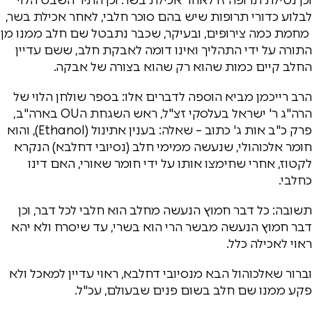
לבלוע כדורי תרופות שיש בהם סוכר חלבי, לאחר אכילת בשר,
מחמת כמה צירופים, ובעיקר, שכבר נתבטל שם חלב ממנו מן
התורה על ידי התהליך ואינו דומה לאבקת חלב, ששם עדיין
החלב קיים כמות שהוא רק שהוא בצורה של אבקה.
הרב רייכמן מביא הוספה לדברים אלו: בספר שולחן הלוי של
הרה"ג ר' ישראל בעלסקי זצ"ל, ראש השגחת הOU בארה"ב,
פרק כ"ב אות ג' כתוב – שאלה: בענין אתינול (Ethanol), והוא
חומר אלכוהולי, שנעשה ממימי חלב (נסיובי דחלבא) הנקרא
לקטוז, אחרי שחימצו אותו על ידי חומר שאורי, האם דינו
כחלבי.
תשובה: כל דבר חמוץ הנעשה מחלב הוא חלבי לכל דבר, וכן
דבר חמוץ הנעשה מבשר הרי הוא בשרי, עד שיסרח ולא יהא
ראוי לאכילה כלל.
וברור שאלכוהול הבא מנסיובי דחלבא, ראוי עדיין למאכל ולא
פקע ממנו שם חלב בשום פנים שבעולם, עכ"ל.