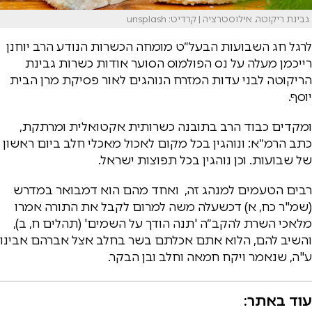
גבינת ריקוטה. אילוסטרציה | קרדיט: unsplash
לרגל חג השבועות הבעל״ט מומחה הכשרות הנודע הרב יוחנן
רייכמן מעלה על נס הפולמוס הסוער אודות כשרות גבינת
הריקוטה לבני עדות המזרח הנוהגים לאור פסיקת מרן הבית
יוסף.
ומקדים כבוד הרב בתובנה כשרותית אקטואלית ומרתקת,
כתב הרמ״א: ונוהגין בכל מקום לאכול מאכלי חלב ביום ראשון
של שבועות. וכן נוהגין בכל תפוצות ישראל.
רבים הטעמים למנהג זה, ואחד מהם הוא דמבואר במדרש
(שמ"ר כח, א) דכשעלה משה למרום לקבל את התורה אמרו
מלאכי השרת להקב״ה 'תנה הודך על השמים' (תהלים ח, ב),
והשיב להם, הלוא אתם אכלתם בשר בחלב אצל אברהם אבינו
ע"ה, שנאמר ויקח חמאה וחלב ובן הבקר.
עוד באתר: