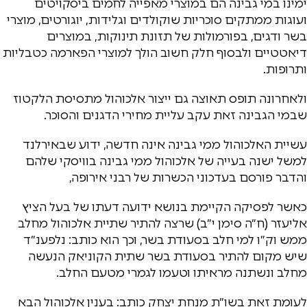
ימינו במי גבינה הם במוצרי מאפייה לחמים ביסקויטים
ועוגות ממתקים סוכריות שוקולדים וגלידות, יוגורטים, מוצרי
בשר ודגים, בפורמולות של תזונת תינוקות, במוצרים
דיאטטיים ולבסוף חלק חשוב הולך למוצרי הפארמה כטבליות
ותרופות.
ולאחרונה תופס תאוצה גם ייצור אלכוהול מתסיסת הלקטוז
שבמי הגבינה זאת עקב עליית מחירי הדגנים והסוכר.
עשיית האלכוהול ממי גבינה אינה חדשה, ידוע שבאירלנד
למשל ישנה בעייה של אלכוהול ממי גבינה בוויסקי שלהם
והדבר פורסם בעדכוני הכשרות של רבני אירופה,
כאשר לפסיקה הקיימת בנושא ידועה דעתו של בעל הציץ
אליעזר (ח״ה סימן י״ב) שרצה להתיר שתיית אלכוהול מחלב
ממש וק״ו למי חלב בסעודת בשר, וכך הוא כותב: נלפענ״ד
שיש מקום להתיר בסעודת בשר שתית הקוניאק הנעשה
מחלב ונשתנה מראיתו וטעמו לגמרי מטעם החלב.
לעומת זאת בשו״ת מנחת יצחק כותב: בענין אלכוהול הבא