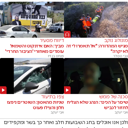
מונולוג נוקב
דיווח מסעיר
מגיש המהדורה: "אל תאמרו לי זה
מביך: האם איזנקוט והשמאל
לא יקרה"
עומדים מאחורי 'הציבור החרדי'
צבי טסלר
פנחס בן זיו
סכנה של ממש
צפו בתיעוד
שיכור על הכיכר: הנהג שלא הצליח
שניות מהאסון: השוטרים ניפצו
לחזור לכביש
חלון והצילו פעוט
אבי יעקב
אבי יעקב
ולכן אנו אוכלים בחג השבועות חלב ואחר כך בשר ומקפידים