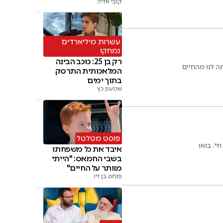
קובי אליה
עשרות מיליארדים
נמחקו
רק בן 25: כוכב הבינה
ה לנו מהחיים
המלאכותית התרסק
בתוך ימים
שמעון כץ
פוסט מטלטל
'. בואו
איבד את כל משפחתו
בשבי החמאס: "הייתי
מוותר על החיים"
פנחס בן זיו