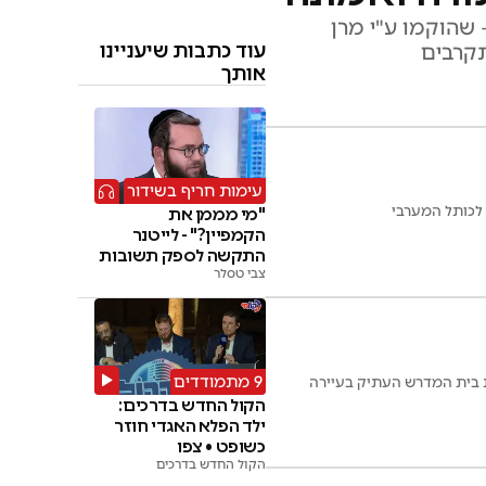
 שהוקמו ע"י מרן
עוד כתבות שיעניינו
תקרבים
אותך
עימות חריף בשידור
 לכותל המערבי
"מי מממן את
הקמפיין?" - לייטנר
התקשה לספק תשובות
צבי טסלר
9 מתמודדים
ת בית המדרש העתיק בעיירה
הקול החדש בדרכים:
ילד הפלא האגדי חוזר
כשופט • צפו
הקול החדש בדרכים