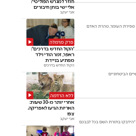
חוזר למגרש הפוליטי?
אלי ישי בוחן חיבורים
אבי יעקב
 ספירת העומר, טהרת האדם
פרק מרמלה
'הקול החדש בדרכים':
ראפר, זמר הודי וילד
מפתיע בניידת
הקול החדש בדרכים
ים הביטחוניים
ללא הרדמה
אחרי יותר מ-30 שעות:
האריות הגיעו לאפריקה.
צפו
אבי יעקב
 "הידבקו בתורת השם בכל לבבכם