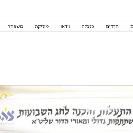
ם
חרדים
כלכלה
וידאו
מוזיקה
משפחה