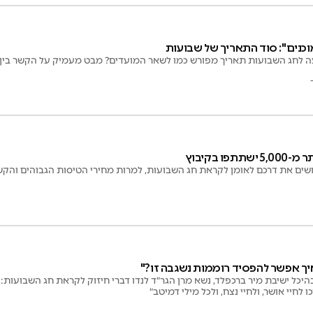
וכנים": סוד התאריך של שבועות
 לחג השבועות תאריך מפורש כמו לשאר המועדים? מבט מעמיק על הקשר בין
פו בקיבוץ
שים את דרכם לאומן לקראת חג השבועות, למרות מחירי הטיסות הגבוהים והקשי
איך אפשר להפסיד רוממות נשגבה זו?"
יכל ישיבת מיר ברכפלד, נשא מרן הגר"ד לנדו דברי חיזוק לקראת חג השבועות:
 לחיי אושר, ולחיי נצח, ולכל מילי דמיטב"