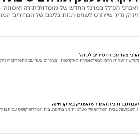
אברכי הכולל במרכז החדש של מוסדות'תורה ואמונה' -
חיזוק נדיר שייחרט לשנים רבות בליבם של הבחורים המ
הרבי צעד עם החסידים לכותל
ודש זוועהיל: הרבי ניגש לאמירת האקדמות, ובצהרים צעד עם החסידים רגלית
עם תבנית בית המדרש העתיק באוקראינה
ג השבועות בבית המדרש של סערט ויז'ניץ בחיפה. בית המדרש קושט עם תבני