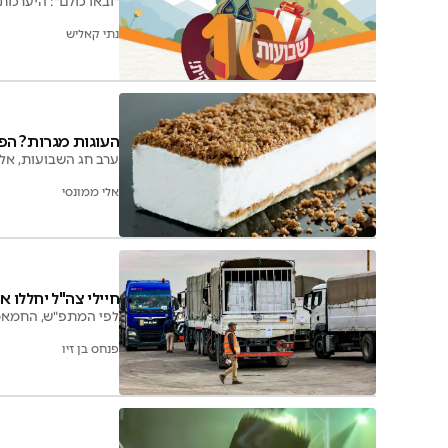
"ובאו כולם": היערכ
נתי קאליש
העוגות מגרות? הפל
ערב חג השבועות, אלי ממו
אלי ממונסי
חיילי צה"ל יחללו 
לפי המתפ"ש, החמאס '
פנחס בן זיו