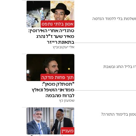
מושלמת בלי ללמוד הנדסה
אסון בלתי נתפס
טרגדיה אחרי האירוסין:
מאיר שער ז"ל נהרג
בתאונת רייזר
אלי יעקובוביץ
תוך פחות מדקה
"תסתלק מכאן":
ממדאני הושפל ונאלץ
לברוח מהבמה
שמעון כץ
מון בלימוד התורה?
מעניין