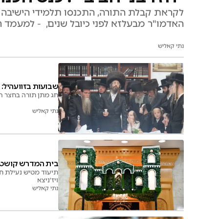
לקראת קבלת התורה, התכנסו תלמידי הישיבה ו
האדמו"ר מבעלזא לפני כיובל שנים, - למעמד 
נתי קאליש
שבועות בזוועהיל: 
חג מתן תורה בחצר הק
נתי קאליש
בית המדרש קושט 
תיעוד מטיש נעילת ח
ויז'ניצא
נתי קאליש