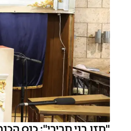
"חזו בני חביבי": כנס ה