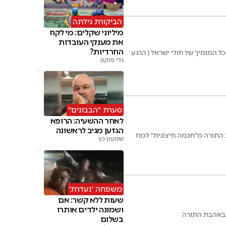
הביקורת גילתה
מיליוני שקלים: מי לקח
את מענקי העובדות
החרדיות?
המומין' של חולי ישראל | הרגע
גדי פוקס
סערת "הבבונים"
לאחר ההשעיה: הרופא
הגזען מגיב לראשונה
 התורה מ"חכמה חיצונית" לכוח
שמעון כץ
משפחה 'נעדרת'
שעות ללא קשר: אם
ושמונה ילדים אותרו
בק באהבת התורה
בשלום