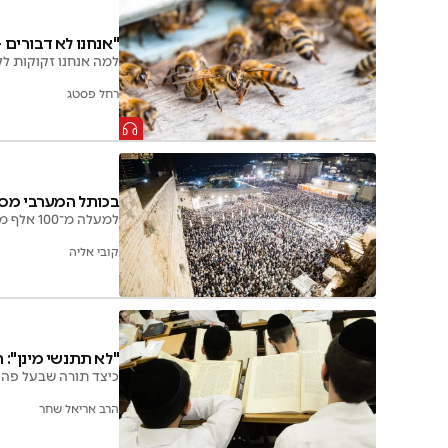
"אנחנו לא דבורים -
למה אנחנו זקוקות לל
רחל פסטג
בכותל המערבי מסכמים י
למעלה מ־100 אלף מתפללים פקדו את הכותל בחג השבועות; 20 אלף השתתפו בוותיקין ואלפים למדו בליל החג ובשבת
קובי אליה
"לא תתנשי מינן": ה
כיצד תורה שבעל פה מ
הרב אריאל שחר