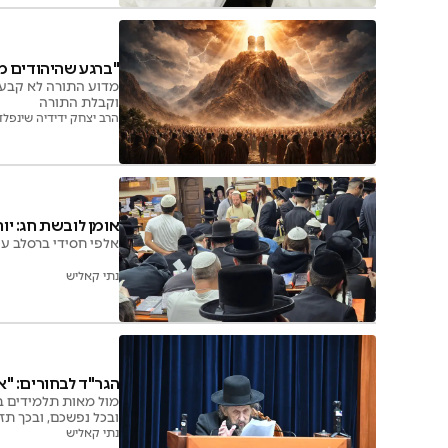
"ברגע שהיהודים מ
מדוע התורה לא קבעה
וקבלת התורה
הרב יצחק ידידיה שינפלד
אומן לובשת חג: יותר מ-5,000 ישתת
אלפי חסידי ברסלב עו
נתי קאליש
הגר"ד לבחורים: "
מול מאות תלמידים בה
ובכל נפשכם, ובכך תזכו
נתי קאליש