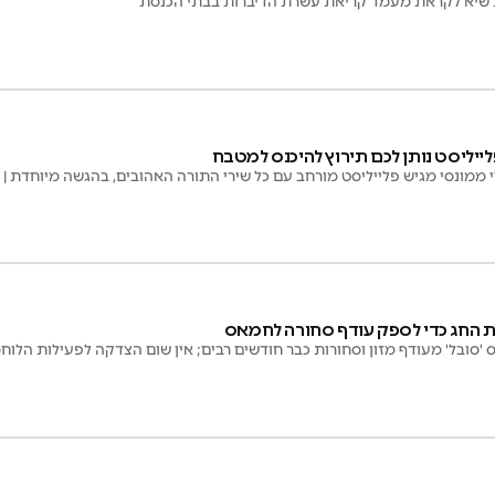
ות שיא לקראת מעמד קריאת עשרת הדיברות בבתי הכנסת
ייליסט נותן לכם תירוץ להיכנס למטבח
נסי מגיש פלייליסט מורחב עם כל שירי התורה האהובים, בהגשה מיוחדת | 3 וחצי שעות מלאות
את החג כדי לספק עודף סחורה לחמאס
סובל' מעודף מזון וסחורות כבר חודשים רבים; אין שום הצדקה לפעילות הלו