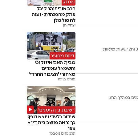
מרתק
הרב אורי זוהר קיבל
פתק מהמנהלת - וענה
לה מול כולן
יצחק חן
דיווח מסעיר
מביך: האם איזנקוט
והשמאל עומדים
מאחורי 'הציבור החרדי'
פנחס בן זיו
חמים במהלך החג
'ישיבת בין הזמנים'
שידור בלעדי ויוצא דופן:
כך נראה מושב בית דין •
צפו
הרב נחום נוסבכר