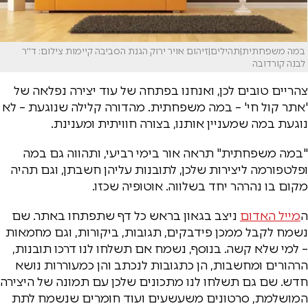
במה משפחתית|תהילים|זיהום אויר ירוק הגנת הסביבה קיימות צילום: ד''ר
לבנה קורדובה
צהריים טובים לכן, ואנחנו בפתחה של עוד יצירה נפלאה של
'אתר קול חי' – במה משפחתית. מהדורה קלילה שנוגעת – לא
נוגעת במה שמעניין אותנו, בצורה חוויתית ומענינת.
"במה משפחתית" תראה אור בימי רביעי, ותהווה גם במה
ופלטפורמה ליצירות שלכן, לתובנות עליהן חשבתן, וגם תהיה
מקום בו נהרהר יחד בשלווה. אוטופיה שכזו.
ה
מייל האדום
ניצב בגאון בראש כל דף שתפתחו באתר. שם
נשמח לקבל ממכן פידבקים, תגובות, ביקורות, וגם מחמאות
– למי שלא קשה. בנוסף, נשמח אם תשלחו לנו דרכו תובנות,
הרהורים ומחשבות, הן כתגובות לנכתב והן כמעוררות נושא
חדש. שם גם תשלחו לנו מתכונים שלכן עם תמונה של היצירה
המושלמת, סרטונים משעשעים ועוד חומרים שנשמח לתת