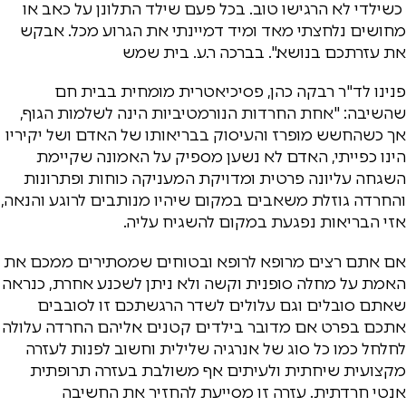
כשילדי לא הרגישו טוב. בכל פעם שילד התלונן על כאב או
מחושים נלחצתי מאד ומיד דמיינתי את הגרוע מכל. אבקש
את עזרתכם בנושא.". בברכה ר.ע. בית שמש
פנינו לד"ר רבקה כהן, פסיכיאטרית מומחית בבית חם
שהשיבה: "אחת החרדות הנורמטיביות הינה לשלמות הגוף,
אך כשהחשש מופרז והעיסוק בבריאותו של האדם ושל יקיריו
הינו כפייתי, האדם לא נשען מספיק על האמונה שקיימת
השגחה עליונה פרטית ומדויקת המעניקה כוחות ופתרונות
והחרדה גוזלת משאבים במקום שיהיו מנותבים לרוגע והנאה,
אזי הבריאות נפגעת במקום להשגיח עליה.
אם אתם רצים מרופא לרופא ובטוחים שמסתירים ממכם את
האמת על מחלה סופנית וקשה ולא ניתן לשכנע אחרת, כנראה
שאתם סובלים וגם עלולים לשדר הרגשתכם זו לסובבים
אתכם בפרט אם מדובר בילדים קטנים אליהם החרדה עלולה
לחלחל כמו כל סוג של אנרגיה שלילית וחשוב לפנות לעזרה
מקצועית שיחתית ולעיתים אף משולבת בעזרה תרופתית
אנטי חרדתית. עזרה זו מסייעת להחזיר את החשיבה