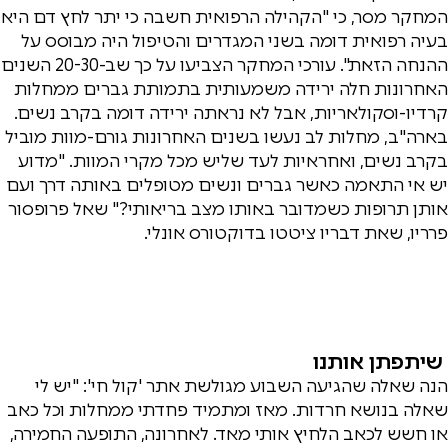
המחקר מסר, כי "הקהילה הרפואית חשבה כי יתר לחץ דם היא
בעיה רפואית דומה בשני המגדרים והטיפול היה מבוסס על
ההנחה הזאת". עורכי המחקר הצביעו על כך שב-20-30 השנים
האחרונות חלה ירידה משמעותית בתמותת גברים ממחלות
קרדיו-וסקולאריות, אבל לא נראתה ירידה דומה בקרב נשים.
בארה"ב, מחלות לב נעשו בשנים האחרונות גורם-מוות מוביל
בקרב נשים, ואחראיות לעד שליש מכל מקרי המוות. "מדוע
יש אי התאמה כאשר גברים ונשים מטופלים באותה דרך ועם
אותן תרופות כשמדובר באותו מצב בריאותי?" שאל פרופסור
פרריו, שאת דבריו ציטטו בדוקטורס אונלי.
שיתפתן אותנו
הנה שאלה שהגיעה השבוע מגולשת אתר 'קול חי': "יש לי
שאלה בנושא חרדות. מאז ומתמיד פחדתי ממחלות וכל כאב
או חשש לכאב הלחיץ אותי מאד. לאחרונה, התופעה החמירה,