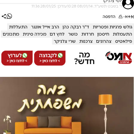
יוסי צלניקר
ז' בשבט תשע"ד, 08/01/14 10:28
עודכן: 28/01/25 11:36
א+
א-
הדפסה
גולש פרגיות ופטריות
ד''ר רבקה כהן
הרב אייל אונגר
התעללות
התעמלות
חיסכון
חרדות
כושר
לחץ דם
מכירה סינית
מתכונים
פילאטיס
צהרונים
צרכנות
שרי צלניקר