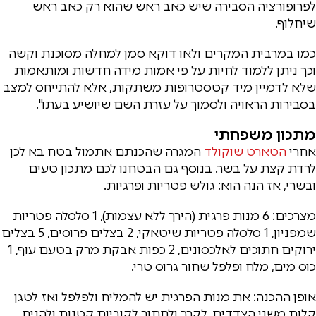
לפרופורציה הסבירה שיש כאב ראש שהוא רק כאב ראש
שיחלוף.
כמו במרבית המקרים ולאו דוקא סמן למחלה מסוכנת וקשה
וכך ניתן ללמוד לחיות על פי אמות מידה חדשות ומותאמות
שלא לדמיין מיד קטסטרופות משתקות, אלא להתייחס למצב
בסבירות הראויה ולסמוך על עזרת השם שיושיע בעתו".
מתכון משפחתי
אחרי
הטארט שוקולד
המגרה שהכנתם אתמול בטח בא לכן
לרדת קצת על בשר. בנוסף גם הבטחנו לכם מתכון טעים
ובשרי, אז הנה הוא: גולש פטריות ופרגיות.
מצרכים: 6 מנות פרגית (הירך ללא עצמות), 1 סלסלה פטריות
שמפניון, 1 סלסלה פטריות שיטאקי, 2 בצלים פרוסים, 5 בצלים
ירוקים חתוכים לאלכסונים, 2 כפות אבקת מרק בטעם עוף, 1
כוס מים, מלח ופלפל שחור גרוס טרי.
אופן ההכנה: את מנות הפרגית יש להמליח ולפלפל ואז לטגן
קלות משני הצדדים, לקרר ולחתוך לקוביות קטנות ולהניח