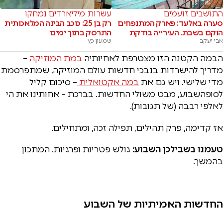
התושבים זועמים
עשרות מיליארדים נמחקו
סערה באלעד: פארק המתנפחים
רק בן 25: כוכב הבינה המלאכותית
הוקם בשבת. העירייה בודקת
התרסק בתוך ימים
אבי יעקב
שמעון כץ
הבמה הקטנה הזו מצטרפת לאחיותיה
במת המוזיקה
–
מדריך להישרדות בנבכי חדשות עולם המוזיקה, שמתפרסמת
מדי שלישי. ויש גם את
במה אקטואלית
– סיכום קליל
לסופהשבוע, מבט משולי החדשות. בברכת – אחותינו את הי
לאלפי רבבה (של תגובות).
אז קדימה, פרק תהילים, תפילה זכה, ומתחילים.
טעמנו בשבילכן השבוע:
גולש פטריות ופרגיות. המתכון
בהמשך.
החדשות האמיתיות של השבוע