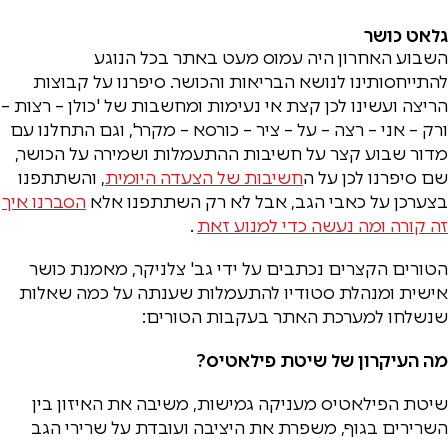
גלאט כושר
השבוע האחרון היה עמוס מעט באתר בכל הנוגע
להתייחסותינו לנושא הבריאות והכושר. סיפרנו על קבוצות
הריצה ועשינו לכן קצת אי נעימות ומחשבות של 'כולן – רצות –
ורק – אני – רצה – על – ציר – כורסא – מקרר', וגם התחלנו עם
מדור שבוע קצר על חשיבות ההתעמלות ושמירה על הכושר,
שם סיפרנו לכן על ה
חשיבות של הצעדה היומית
, והשתתפנו
בצערכן על כאבי הגב, אבל לא רק השתתפנו אלא
ה
סברנו איך
זה קורה ומה נעשה כדי למנוע זאת
.
הטורים הקצרים נכתבים על ידי גב' צלניקר, מאמנת כושר
אישית ומנהלת סטודיו להתעמלות שענתה על כמה שאלות
שנשלחו למערכת האתר בעקבות הטורים:
מה העיקרון של שיטת פילאטיס?
שיטת הפילאטיס מעניקה גמישות, משיבה את האיזון בין
השרירים בגוף, משפרת את היציבה ועובדת על שרירי הגב