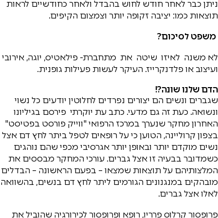
ניתן כבר לאחר חודש לחוש בהבדל ולאחר כחודשיים לראות
תוצאות כמו: יציבה זקופה יותר וצמצום הקיפים.
משפט לסיכום?
לא משנה לאיזו שיטה את מתחברת- פילאטיס, יוגה, אירובי
ועיצוב או פלדנקרייז. העיקר לעשות פעילות גופנית.
הדם שלנו שונה?!
שגברים ונשים הם יצורים נפרדים לחלוטין יודעים כל נשוי
ונשואה. כעת זה גם מדעי. כתב עת יוקרתי פירסם בגיליונו
האחרון מחקר שנערך במרכז הרפואי "ווייק פורסט בפטיסט"
בצפון קרוליינה, הטוען כי על רופאים לטפל ביתר לחץ דם אצל
נשים מוקדם יותר ובאופן יותר אגרסיבי מכפי שהם נוהגים
כשמדובר בבעיה זו אצל גברים. עורכי המחקר מבססים את
המלצותיהם על תוצאות שמצאו – בפעם הראשונה – הבדלים
מובהקים במנגנונים הגורמים ליתר לחץ דם בנשים, בהשוואה
לאלו אצל גברים.
פרופסור קרלוס פרריו, רופא ופרופסור לכירורגיה שהוביל את