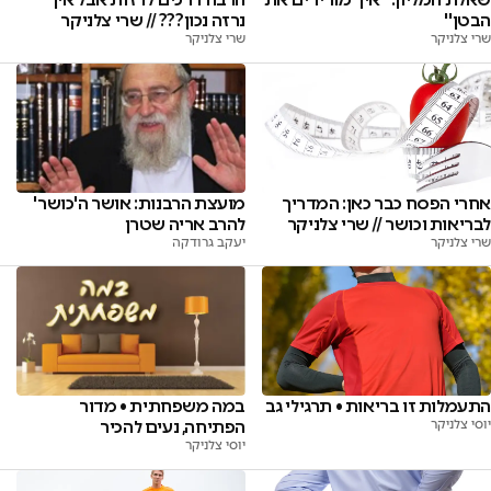
הבטן''
נרזה נכון??? // שרי צלניקר
שרי צלניקר
שרי צלניקר
אחרי הפסח כבר כאן: המדריך
מועצת הרבנות: אושר ה'כושר'
לבריאות וכושר // שרי צלניקר
להרב אריה שטרן
שרי צלניקר
יעקב גרודקה
התעמלות זו בריאות • תרגילי גב
במה משפחתית • מדור
יוסי צלניקר
הפתיחה, נעים להכיר
יוסי צלניקר