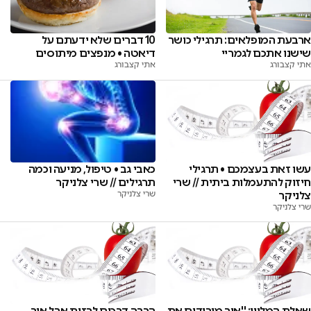
ארבעת המופלאים: תרגילי כושר
10 דברים שלא ידעתם על
שישנו אתכם לגמריי
דיאטה • מנפצים מיתוסים
אתי קצבורג
אתי קצבורג
עשו זאת בעצמכם • תרגילי
כאבי גב • טיפול, מניעה וכמה
חיזוק להתעמלות ביתית // שרי
תרגילים // שרי צלניקר
צלניקר
שרי צלניקר
שרי צלניקר
שאלת המליון: ''איך מורידים את
הרבה דרכים לרזות אבל איך