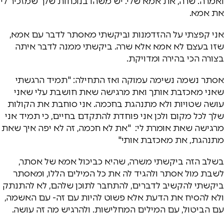
ואמרה: שרה, את אמא שלי. יש משהו בנוכחות שלך שמזכיר לי
את אמא.
אני קפצתי על ההזדמנות וביקשתי מאסתר לדבר עם אמא,
שזו בעצם לא אמא אלא שרה. ביקשתי ממנה לדבר איתה
בצורה הכי בהירה ומדויקת.
אסתר נשמה נשימה עמוקה ואז התחילה: "תמיד הרגשתי
שאני מאכזבת אותך ואת מרגישה שאת חושבת עלי שאני
עושה שטויות ולא מתנהגת בחכמה. אני סוחבת את הקולות
שלך לכל מקום ולכן אני פוחדת להתקדם בחיים, כי תמיד אני
מרגישה שאת אומרת לי: "את לא חכמה, זה לא יפה איך שאת
מתנהגת, את מאכזבת אותי"
בשלב הזה ביקשתי משרה, שהיא כביכול אמא של אסתר,
לשבת מול אסתר ולהגיד לה את כל המילים הללו, ומאסתר
ביקשתי להקשיב לדברים, להתחבר לתוכן שלהם, לא להתנתק
ולא להסיח את הדעת אלא פשוט להיות עם זה- עם האשמה,
עם הביטול, עם המילים המחלישות. ולהרגיש מה זה עושה.