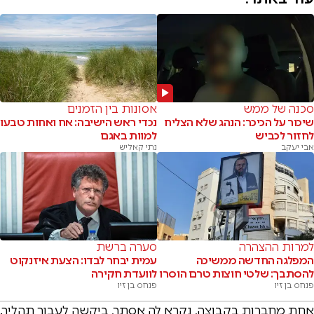
סכנה של ממש
אסונות בין הזמנים
שיכור על הכיכר: הנהג שלא הצליח
נכדי ראש הישיבה: אח ואחות טבעו
לחזור לכביש
למוות באגם
אבי יעקב
נתי קאליש
למרות ההצהרה
סערה ברשת
המפלגה החדשה ממשיכה
עמית יבחר לבדו: הצעת איזנקוט
להסתבך: שלטי חוצות טרם הוסרו
לוועדת חקירה
פנחס בן זיו
פנחס בן זיו
אחת מחברות בקבוצה, נקרא לה אסתר, ביקשה לעבור תהליך.