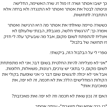
כך ישבו אסתר ושרה זו מול זו. שרה האשימה, החלישה
וניסתה לבטל את אסתר ואסתר לא התנגדה ולא ברחה אלא
התחברה לתחושות.
כששרה סיימה שאלתי את אסתר מה היא הרגישה ואסתר
אמרה כך: "הרגשתי חלשה, מוגבלת, הבנתי שלעולם לא
אצליח להתפתח לשום מקום, אבל מה שבעיקר עלה לי חזק
זו תחושה של בלבול."
ספרי לי על הבלבול הזה, ביקשתי.
"אני לא מצליחה להיות החלטית בשום דבר, אני לא מתפתחת
לשום מקום, כי בתוכי יש צרכים, רצונות, משאלות, חלומות.
אבל אני לא יכולה להגשים שום דבר כי אני שומעת בקולי את
הקולות המחלישים הללו: את לא חכמה, זה לא יפה, את
מאכזבת אותי"
האם זה נכון שאת לא חכמה וזה לא יפה ואת מאכזבת?
"כן. ככה אמא שלי חושבת."- ענתה אסתר.