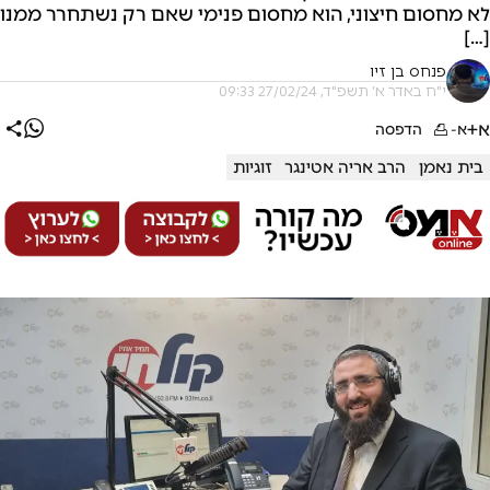
לא מחסום חיצוני, הוא מחסום פנימי שאם רק נשתחרר ממנו
[…]
פנחס בן זיו
י"ח באדר א׳ תשפ"ד, 27/02/24 09:33
א+
א-
הדפסה
בית נאמן
הרב אריה אטינגר
זוגיות