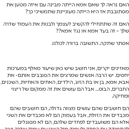
האם נראה לך שאם אמא הייתה מבינה עם איזה מטען את
מסתובבת אז היא הייתה מעוניינת שתמשיכי כך?
האם זה שתתחילי להקשיב לעצמך ולבנות את העמוד שדרה
שלך – זה בעד אמא או נגד אמא??
אסתר שתקה. התשובה ברורה לכולנו.
מאזינים יקרים, אני חושב שיש כאן שיעור מאלף במערכות
יחסים. יש הרבה אנשים שמרצים את הסובבים אותם- את
אבא, אמא, בן או בת הזוג, הילדים, האחים והאחיות, השכנים,
החברים, הבוס… אבל הם עושים את זה ממקום של ריצוי
ומחיקה.
הם חושבים שהם עושים מצווה גדולה, הם חושבים שהם
מכבדים את הזולת, אבל בעמוק הם לא מכבדים את השני
אלא הם משועבדים לפחדים שלהם, הם לא מסוגלים
להתמודד עם הפחד ולעמוד מול השני עם עמוד שדרה יציב.