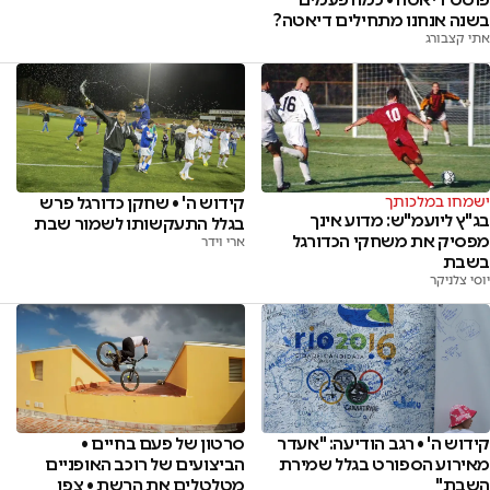
בשנה אנחנו מתחילים דיאטה?
אתי קצבורג
קידוש ה' • שחקן כדורגל פרש
ישמחו במלכותך
בג"ץ ליועמ"ש: מדוע אינך
בגלל התעקשותו לשמור שבת
מפסיק את משחקי הכדורגל
ארי וידר
בשבת
יוסי צלניקר
קידוש ה' • רגב הודיעה: "אעדר
סרטון של פעם בחיים •
מאירוע הספורט בגלל שמירת
הביצועים של רוכב האופניים
השבת"
מטלטלים את הרשת • צפו