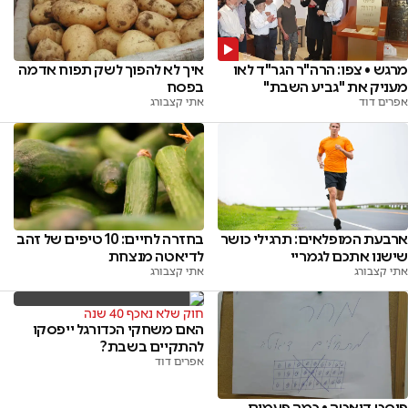
מרגש • צפו: הרה"ר הגר"ד לאו
איך לא להפוך לשק תפוח אדמה
מעניק את "גביע השבת"
בפסח
אפרים דוד
אתי קצבורג
ארבעת המופלאים: תרגילי כושר
בחזרה לחיים: 10 טיפים של זהב
שישנו אתכם לגמריי
לדיאטה מנצחת
אתי קצבורג
אתי קצבורג
חוק שלא נאכף 40 שנה
האם משחקי הכדורגל ייפסקו
להתקיים בשבת?
אפרים דוד
פוסט דיאטה • כמה פעמים