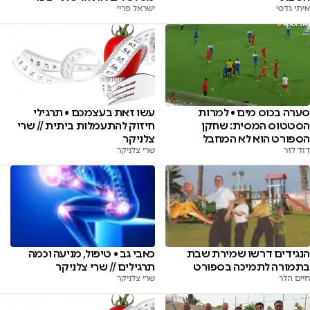
איתי גדסי
ישראל פריי
סערה בכוס מים • למרות
עשו זאת בעצמכם • תרגילי
הסטטוס המסית: שחקן
חיזוק להתעמלות ביתית // שרי
הספורט הוא לא המחבל
צלניקר
דוד לזר
שרי צלניקר
כאבי גב • טיפול, מניעה וכמה
הנגידים דרשו שמירת שבת
תרגילים // שרי צלניקר
בתמורה לתמיכה בספורט
שרי צלניקר
חיים הלר