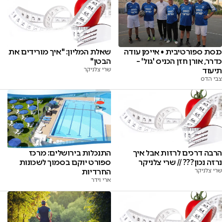
כנסת ספורטיבית • איימן עודה
שאלת המליון: "איך מורידים את
כדרר, אורן חזן הכניס 'גול' –
הבטן"
תיעוד
שרי צלניקר
צבי הדס
הרבה דרכים לרזות אבל איך
התנכלות בירושלים: מרכז
נרזה נכון??? // שרי צלניקר
ספורט יוקם בסמוך לשכונות
שרי צלניקר
החרדיות
ארי וידר