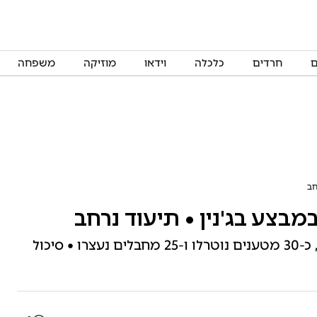
ם
חרדים
כלכלה
וידאו
מוזיקה
משפחה
חב
מבצע בג'נין • תיעוד נרחב
'מחנות קיץ' בעיצומו: עד כה 14 מחבלים חוסלו, כ-30 מטענים נוטרלו ו-25 מחבלים נעצרו • סיכול