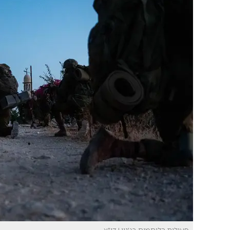
פעילות הלוחמים בג'נין | דו"צ