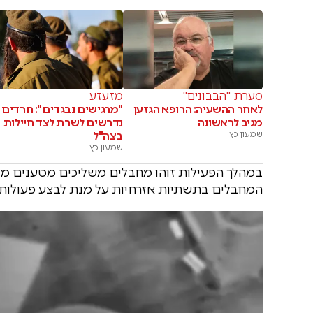
סערת "הבבונים"
מזעזע
לאחר ההשעיה: הרופא הגזען
"מרגישים נבגדים": חרדים
מגיב לראשונה
נדרשים לשרת לצד חיילות
שמעון כץ
בצה"ל
שמעון כץ
במהלך הפעילות זוהו מחבלים משליכים מטענים מגג
המחבלים בתשתיות אזרחיות על מנת לבצע פעולות 