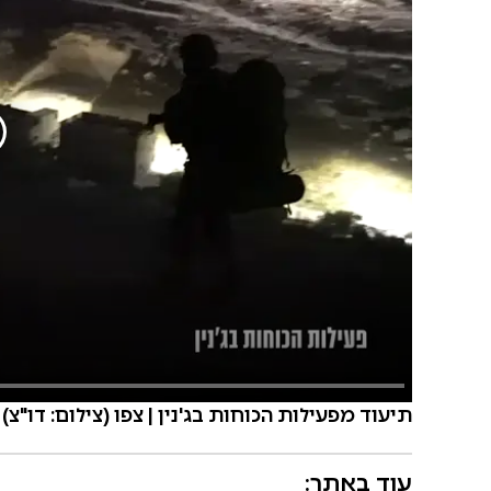
תיעוד מפעילות הכוחות בג'נין | צפו (צילום: דו"צ)
עוד באתר: