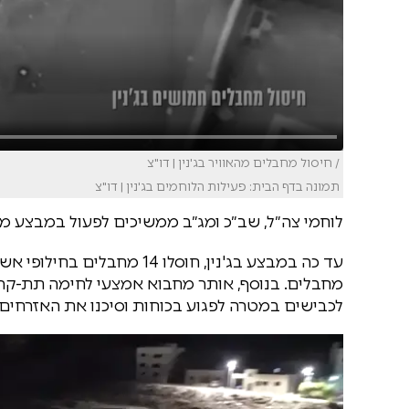
/ חיסול מחבלים מהאוויר בג'נין | דו"צ
תמונה בדף הבית: פעילות הלוחמים בג'נין | דו"צ
לוחמי צה״ל, שב״כ ומג״ב ממשיכים לפעול במבצע ממ
לכבישים במטרה לפגוע בכוחות וסיכנו את האזרחים