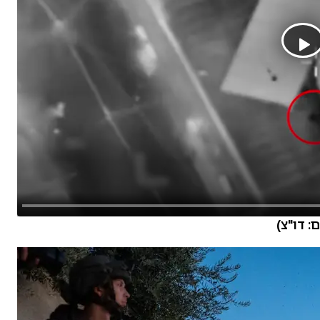
 דו"צ)