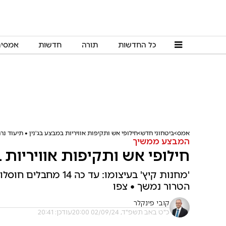
כל החדשות
תורה
חדשות
אמסי
אמס
ביטחוני חדש
חילופי אש ותקיפות אוויריות במבצע בג'נין • תיעוד נר
המבצע ממשיך
חילופי אש ותקיפות אוויריות ב
הטרור נמשך • צפו
קובי פינקלר
כ"ט באב תשפ"ד, 02/09/24 20:00
עודכן: 20:41