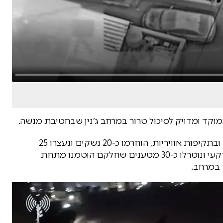
וקד ומדויק לסיכול טרור במרחב ג׳נין שבחטיבת מנשה.
עד כה במבצע בג'נין, חוסלו 14 מחבלים בחילופי אש ובתקיפות אוויריות, הוחרמו כ-20 נשקים ונעצרו 25
מחבלים. בנוסף, אותר מחבוא אמצעי לחימה תת-קרקעי ונוטרלו כ-30 מטענים שחלקם הוטמנו מתחת
 במרחב.