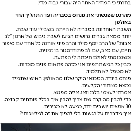
בחרתי כי המחיר האחר היה עבורי גבוה מדי.
מהרגע שפגשתי את פנחס בטבריה ועד התהליך החי
באולפן
השבת האחרונה בטבריה לא הייתה בשבילי עוד שבת.
יותר ממאה גברים גרושים הגיעו לשבת גיבוש של ארגון “לב
אבות” של הרב יוסף מילר והרב פיני אוחנה כל אחד עם סיפור
חיים, עם כאב, עם לב פתוח־סגור בו זמנית.
וכשנכנסתי לאולם חיכתה לי הפתעה.
מבין כל המשתתפים אני מזהה פתאום פנים מוכרות.
לא מטפל. לא תלמיד.
פנחס בינדר. הטכנאי היקר שלנו מהאולפן. האיש שתמיד
נמצא מאחורי הקלעים.
אמרתי לעצמי בלב: וואו. איזה מפגש.
כדי להבין מה קרה שם צריך להבין איך בכלל פותחים קבוצה.
30 אנשים יושבים יחד, כמעט לא מכירים.
איך מדברים על רגשות בלי להפוך את זה למלאכותי?