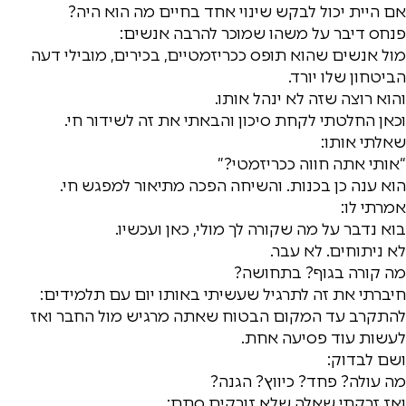
אם היית יכול לבקש שינוי אחד בחיים מה הוא היה?
פנחס דיבר על משהו שמוכר להרבה אנשים:
מול אנשים שהוא תופס ככריזמטיים, בכירים, מובילי דעה
הביטחון שלו יורד.
והוא רוצה שזה לא ינהל אותו.
וכאן החלטתי לקחת סיכון והבאתי את זה לשידור חי.
שאלתי אותו:
“אותי אתה חווה ככריזמטי?”
הוא ענה כן בכנות. והשיחה הפכה מתיאור למפגש חי.
אמרתי לו:
בוא נדבר על מה שקורה לך מולי, כאן ועכשיו.
לא ניתוחים. לא עבר.
מה קורה בגוף? בתחושה?
חיברתי את זה לתרגיל שעשיתי באותו יום עם תלמידים:
להתקרב עד המקום הבטוח שאתה מרגיש מול החבר ואז
לעשות עוד פסיעה אחת.
ושם לבדוק:
מה עולה? פחד? כיווץ? הגנה?
ואז זרקתי שאלה שלא זורקים סתם: