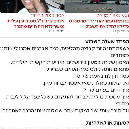
רגע לפני המראה
אסון כפול בחיידר
ברומא זעמו: יהודי ירד מהמטוס
אלחנן קרני ז"ל ממודיעין עילית
כדי לא לחלל את השבת
נמשה ללא רוח חיים מהנהר
פנחס בן זיו
נתי קאליש
הפחד שעלה השבוע
כשפתחתי היום קבוצה תהליכית, כמה אברכים אמרו לי אנחנו
מפחדים.
האסון שקרה במעון בירושלים, הידיעות הקשות, הילדים.
פתאום אתה קולט כמה העולם שברירי.
כמה אין לנו באמת שליטה.
ואז עולות שאלות שאי אפשר לברוח מהן:
איך חיים בעולם כזה?
איך ממשיכים לזוז, לבחור, להתקדם כשכל צעד עלול לגבות
מחיר?
וזה חיבר אותי ישר למקום אחר, שמלווה אותי הרבה לאחרונה.
לטעות או לא להיות