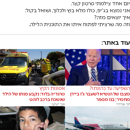
יום אחד צילמתי סרטון קצר.
אני נמצא בג’יפ, כולו מלא בוץ ולכלוך, ושואל בקול:
איך יוצאים מזה?
וזה מה שרציתי לפתוח איתו את התוכנית הלילה.
עוד באתר:
השפיעה על כהונתו?
אסונות הקיץ
מצבו של הנשיא לשעבר ג'ו ביידן
טרגדיה בלוד: נקבע מותו של הילד
מחמיר; בנו מספר
שנשכח ברכב לוהט
יוני שניידר
אבי יעקב