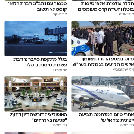
תקלה עולמית: אלפי טיסות
סכסוך עם נתב"ג: חברת הלואו
בוטלו והשדה קרס מעומסים
קוסט לא תשוב
קובי אליה
אבי יעקב
סיוט במסע החזרה מאומן:
בגלל מתקפת סייבר נרחבת:
אלפים תקועים בגבולות בער"ש
עשרות טיסות בוטלו
אלי יעקובוביץ
יוני שניידר
אחרי סיום המלחמה: תביעה
האופוזיציה דורשת דיון דחוף:
ייצוגית נגד אל על
"פגיעה באזרחים"
גדי פוקס
גדי פוקס