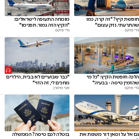
חופשת קיץ? "זה קרה, כמו
מומחה התעופה לישראלים:
שהתרעתי. נזק עצום"
"הקיץ הזה גמור. תפנימו"
גדי פוקס
גדי פוקס
הלכה חופשת הקיץ: "כל מי
"כבר שבועיים לא בבית, הילדים
שהזמין טיסה - בבעיה"
מחכים לי, זה הזוי"
גדי פוקס
אבי מימרן
גם אל על וסאן דור משנות את
בוטלה לכם טיסה? הממשלה