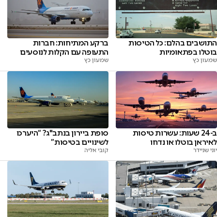
התושבים בהלם: כל הטיסות
ברקע המתיחות: חברות
בוטלו בפתאומיות
התעופה עם הקלות לנוסעים
שמעון כץ
שמעון כץ
ב-24 שעות: עשרות טיסות
סופת ביירון בנתב"ג? “היערכו
לאיראן בוטלו או נדחו
לשינויים בטיסות”
יוני שניידר
קובי אליה