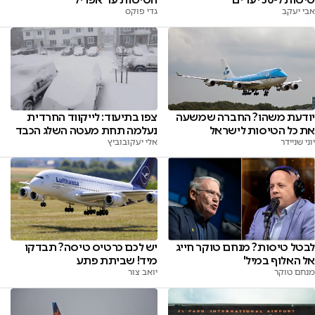
אבי יעקב
גדי פוקס
יודעת משהו? החברה שמשעה
צפו בתיעוד: לייקווד החרדית
את כל הטיסות לישראל
נעלמה תחת מעטה השלג הכבד
יוני שניידר
אלי יעקובוביץ
לבטל טיסות? מנחם טוקר חייג
יש לכם כרטיס טיסה? תבדקו
אל האלוף במיל'
מיד! שביתת פתע
מנחם טוקר
יואב צור