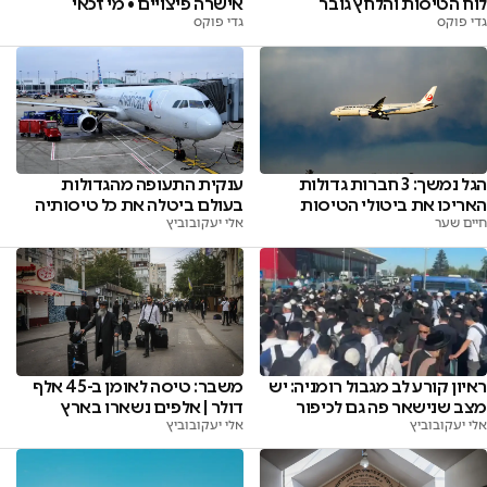
לוח הטיסות והלחץ גובר
אישרה פיצויים • מי זכאי
גדי פוקס
גדי פוקס
הגל נמשך: 3 חברות גדולות
ענקית התעופה מהגדולות
האריכו את ביטולי הטיסות
בעולם ביטלה את כל טיסותיה
חיים שער
אלי יעקובוביץ
ראיון קורע לב מגבול רומניה: יש
משבר: טיסה לאומן ב-45 אלף
מצב שנישאר פה גם לכיפור
דולר | אלפים נשארו בארץ
אלי יעקובוביץ
אלי יעקובוביץ