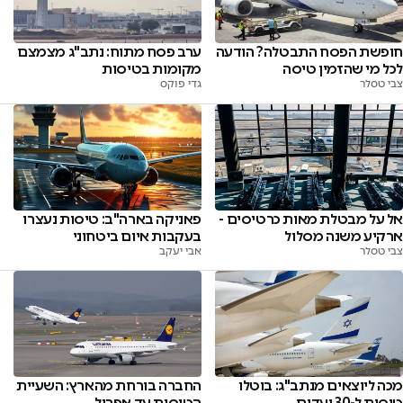
חופשת הפסח התבטלה? הודעה
ערב פסח מתוח: נתב"ג מצמצם
לכל מי שהזמין טיסה
מקומות בטיסות
צבי טסלר
גדי פוקס
אל על מבטלת מאות כרטיסים -
פאניקה בארה"ב: טיסות נעצרו
ארקיע משנה מסלול
בעקבות איום ביטחוני
צבי טסלר
אבי יעקב
מכה ליוצאים מנתב"ג: בוטלו
החברה בורחת מהארץ: השעיית
טיסות ל-30 יעדים
הטיסות עד אפריל