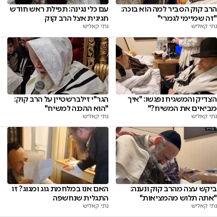
הרב קוק הסביר למה הוא בוכה:
עם כלי נגינה: תפילת ראש חודש
"זה שמיימי לגמרי"
חגיגית אצל הרב קוק
נתי קאליש
נתי קאליש
הצדיק והמשגיח נפגשו: "איך
הגר"י זילברשטיין על הרב קוק:
מביאים את המשיח?"
"הוא ההכנה למשיח"
נתי קאליש
נתי קאליש
ביקש עצה מהרב קוק ונענה:
האם אנו במלחמת גוג ומגוג? זו
"אתה תלוש מהמציאות"
התגלית שנחשפה
נתי קאליש
נתי קאליש