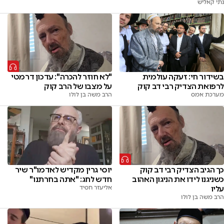
נתי קאליש
בשידור חי: זעקה עולמית
"לא חוזר להכרה": עדכון דרמטי
לרפואת הצדיק רבי דב קוק
על מצבו של הרב קוק
מערכת אמס
הרב משה בן לולו
כך הגיב הצדיק רבי דב קוק
יוסי גרין מקדיש לאדמו"ר שיר
כשניגנו לידו את הניגון האהוב
חדש לחג: "אתה בחרתנו"
עליו
אליעזר חסיד
הרב משה בן לולו