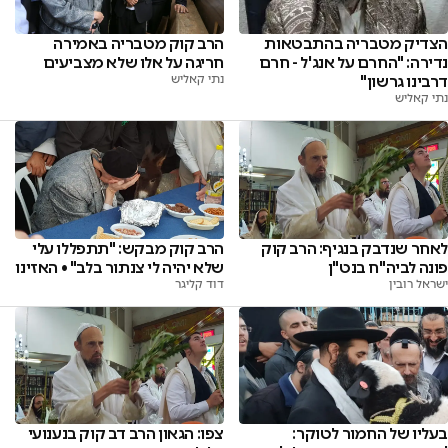
הרב קוק מטבריה באמירה
הצדיק מטבריה בהתבטאות
חריגה על אלו שלא מצביעים
נדירה: "החרם על אנג'ל - חרם
נתי קאליש
דרבינו גרשון"
נתי קאליש
לאחר שנדבק בנגיף: הרב קוק
הרב קוק מבקש: "תתפללו עלי
פונה לביה"ח בנט"ן
שלא יהיה לי צנתור בלב" • האזינו
ישראל רובין
דוד קליגר
בעליו של החמור לטוקר:
צפו: הגאון הרב דב קוק בנענועי