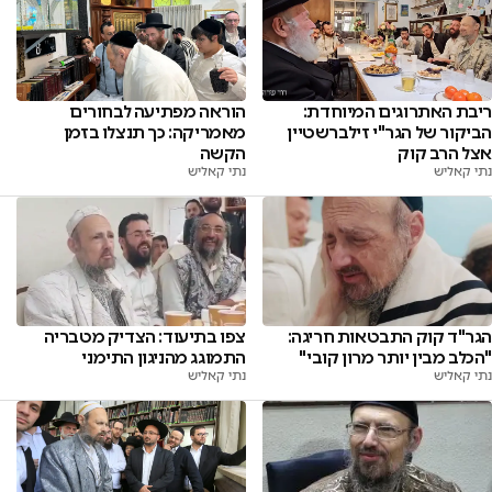
ריבת האתרוגים המיוחדת:
הוראה מפתיעה לבחורים
הביקור של הגר"י זילברשטיין
מאמריקה: כך תנצלו בזמן
אצל הרב קוק
הקשה
נתי קאליש
נתי קאליש
הגר"ד קוק התבטאות חריגה:
צפו בתיעוד: הצדיק מטבריה
"הכלב מבין יותר מרון קובי"
התמוגג מהניגון התימני
נתי קאליש
נתי קאליש