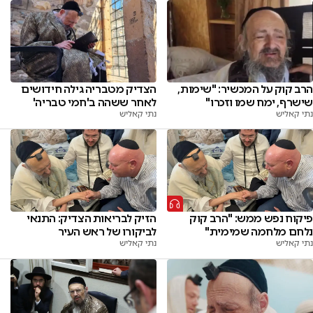
הצדיק מטבריה גילה חידושים
הרב קוק על המכשיר: "שימות,
לאחר ששהה ב'חמי טבריה'
שישרף, ימח שמו וזכרו"
נתי קאליש
נתי קאליש
פיקוח נפש ממש: "הרב קוק
הזיק לבריאות הצדיק: התנאי
נלחם מלחמה שמימית"
לביקורו של ראש העיר
נתי קאליש
נתי קאליש