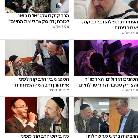
הרב קוק זועק: "אל תבואו
לכנרת; זה מקצר לי את החיים"
העתירו בתפילה: רבי דב קוק
נתי קאליש
יעבור ניתוח
נתי קאליש
הכהנים הגדולים: האדמו"ר
המפגש בין הרב קוק לפיני
והצדיק מטבריה הרימו 'לחיים'
איינהורן והבקשה המיוחדת
נתי קאליש
אליעזר חסיד
הרב קוק ביקש מהשר לוין:
מה ביקש הרב קוק מפיני