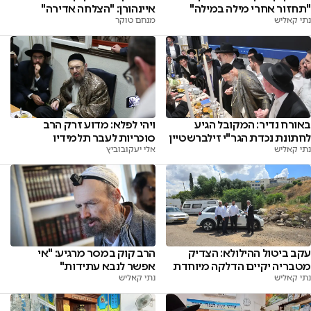
"תחזור אחרי מילה במילה"
איינהורן: "הצלחה אדירה"
נתי קאליש
מנחם טוקר
באורח נדיר: המקובל הגיע
ויהי לפלא: מדוע זרק הרב
לחתונת נכדת הגר"י זילברשטיין
סוכריות לעבר תלמידיו
נתי קאליש
אלי יעקובוביץ
הרב קוק במסר מרגיע: "אי
עקב ביטול ההילולא: הצדיק
אפשר לנבא עתידות"
מטבריה יקיים הדלקה מיוחדת
נתי קאליש
נתי קאליש