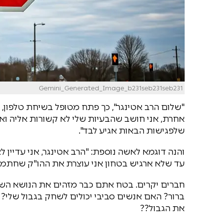
Gemini_Generated_Image_b231seb231seb231
​"שלום הרב אטינגר", כך פתח מטופל בשיחת טלפון, 
אחרת, אני חושב שהבעיות שלי לא קשורות אליה ואנ
שלפגישות הבאות אגיע לבד".
והנה דוגמא לאשה נוספת: "הרב אטינגר, אני עדיין
עד שלא ארגיש בטחון אני עוצרת את ההו"ק שחתמתי
חברים יקרים. בטח אתם כבר מזהים את הנושא השבוע
ברור? האם אנשים סביבי יכולים לשחק בגבול שלי? 
את הגבול??