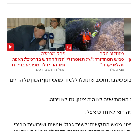
מונולוג נוקב
פרק מרמלה
ן
מגיש המהדורה: "אל תאמרו לי
'הקול החדש בדרכים': ראפר,
זה לא יקרה"
זמר הודי וילד מפתיע בניידת
צבי טסלר
הקול החדש בדרכים
ע שעבר. חושב שתוכלו ללמוד מהשיתוף המון על החיים
מת שזה לא היה צינון, גם לא וירוס.
ה הוא לא חדש אצלי.
יצוי. ממש התקשיתי לשים גבול. אנשים ואירועים סביבי