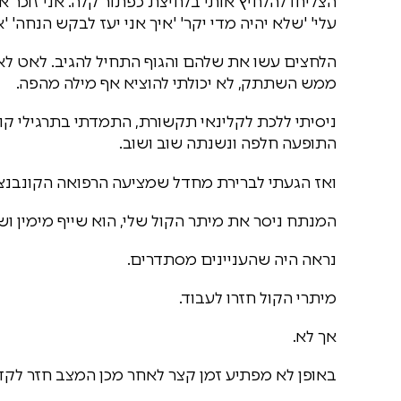
הצליחו להלחיץ אותי בלחיצת כפתור קלה. אני זוכר 
עלי' 'שלא יהיה מדי יקר' 'איך אני יעז לבקש הנחה' 'אי
הלחצים עשו את שלהם והגוף התחיל להגיב. לאט ל
ממש השתתק, לא יכולתי להוציא אף מילה מהפה.
ניסיתי ללכת לקלינאי תקשורת, התמדתי בתרגילי קול 
התופעה חלפה ונשנתה שוב ושוב.
ואז הגעתי לברירת מחדל שמציעה הרפואה הקונבנציו
המנתח ניסר את מיתר הקול שלי, הוא שייף מימין ו
נראה היה שהעניינים מסתדרים.
מיתרי הקול חזרו לעבוד.
אך לא.
באופן לא מפתיע זמן קצר לאחר מכן המצב חזר לקד