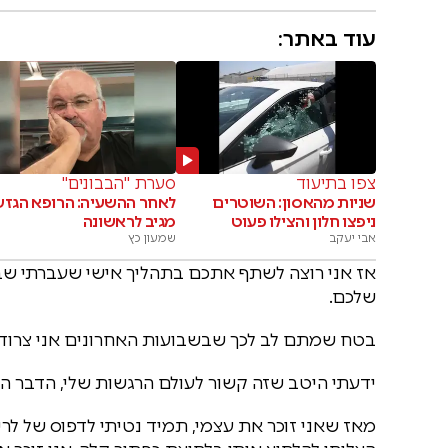
עוד באתר:
צפו בתיעוד
סערת "הבבונים"
שניות מהאסון: השוטרים
לאחר ההשעיה: הרופא הגזע
ניפצו חלון והצילו פעוט
מגיב לראשונה
אבי יעקב
שמעון כץ
אז אני רוצה לשתף אתכם בתהליך אישי שעברתי שבו
שלכם.
בטח שמתם לב לכך שבשבועות האחרונים אני צרוד, הא
ידעתי היטב שזה קשור לעולם הרגשות שלי, הדבר הז
​​מאז שאני זוכר את עצמי, תמיד נטיתי לדפוס של לר