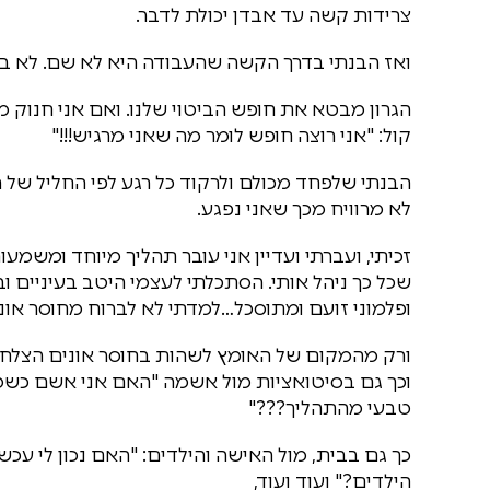
צרידות קשה עד אבדן יכולת לדבר.
ואז הבנתי בדרך הקשה שהעבודה היא לא שם. לא בתר
​הגרון מבטא את חופש הביטוי שלנו. ואם אני חנוק
קול: "אני רוצה חופש לומר מה שאני מרגיש!!!"
הבנתי שלפחד מכולם ולרקוד כל רגע לפי החליל של ה
לא מרוויח מכך שאני נפגע.
זכיתי, ועברתי ועדיין אני עובר תהליך מיוחד ומשמ
שכל כך ניהל אותי. הסתכלתי לעצמי היטב בעיניים וב
ופלמוני זועם ומתוסכל…למדתי לא לברוח מחוסר אוני
ורק מהמקום של האומץ לשהות בחוסר אונים הצלחתי 
וכך גם בסיטואציות מול אשמה "האם אני אשם כשמט
טבעי מהתהליך???"
כך גם בבית, מול האישה והילדים: "האם נכון לי עכ
הילדים?" ועוד ועוד,