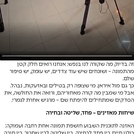
זה בדיוק מה שקורה לנו בנפש: אנחנו רואים חלק קטן
מהתמונה – ושוכחים שיש עוד צדדים, יש עומק, יש סיפור
שלם.
כך גם מול איראן. מי שצופה רק בטילים ובאזעקות, נבהל.
אבל מי שמבין מה קורה מאחוריהם, ורואה את החולשה, את
הסדקים שמתחילים להיפתח שם – מרגיש אחרת לגמרי.
שיחות מאזינים – פחד, שליטה ובחירה
האזנה לתוכנית השבוע חושפת תמונה אחת רחבה ועמוקה:
כולנו חיים בין פחד לבחירה, בין שליטה לבין שחרור, בין חובה