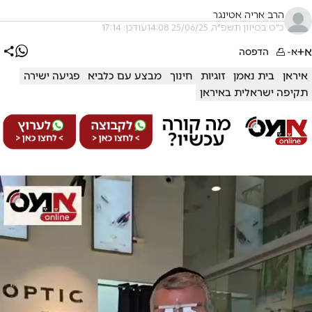
הרב אריה אטינגר
כ"ט בסיוון תשפ"ה, 25/06/25 14:08
עודכן: 17:14
א+
א-
הדפסה
איראן
בית נאמן
זוגיות
חינוך
מבצע עם כלביא
פגיעה ישירה
תקיפה ישראלית באיראן