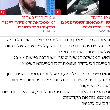
צפו בתיעוד
עימות חריף בשידור
שניות מהאסון: השוטרים ניפצו
"מי מממן את הקמפיין?" - לייטנר
חלון והצילו פעוט
התקשה לספק תשובות
אבי יעקב
צבי טסלר
ובאותו רגע – באולפן התנגנו לפתע המילים האלו בלחן מעורר
לב. זה לא היה סתם שיר – זה היה קול של נשמה. של תקווה.
של עם שמרים עיניים למעלה.
ראש הממשלה המשיך וסיפר: "יש הרבה סייעות – אבל
הסייעת הכי גדולה ועוצמתית זו הסייעתא דשמיא."
והוא עצמו, בימי המלחמה, הגיע לכותל המערבי. הניח בתוך
הסדקים שבין האבנים פתק ובו מילים פשוטות ועצומות:
"עם כלביא יקום".
וכשנגמרה המלחמה – הוא חזר שוב לכותל, עם מילים חדשות
שממשיכות את הקודמות:
"קם עם כלביא".