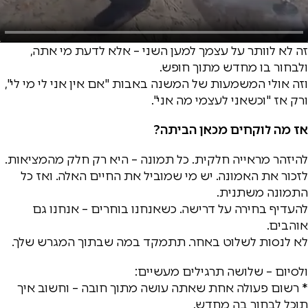
זה לא לוותר על עצמך למען השני – אלא לדעת מי אתה,
ולבחור בו מחדש מתוך חופש.
וזה אולי המשמעות של המשנה באבות "אם אין אני לי מי לי",
ורק אז "וכשאני לעצמי מה אני".
אז מה לוקחים מכאן הביתה?
להיזהר מראייה חלקית. כל תמונה – היא רק חלק מהמציאות.
לזכור את האמונה. יש מי שמוביל את החיים האלה. ואז כל
התמונה משתנית.
להעדיף בחירה על דרישה. כשאנחנו בוחרים – אנחנו גם
אוהבים.
לא לנסות לשלוט באחר. תתמקד במה שבתוך המגרש שלך.
ולסיום – שלושה תרגילים מעשיים:
* רשום פעולה אחת שאתה עושה מתוך חובה – וחשוב איך
תוכל לבחור בה מחדש.