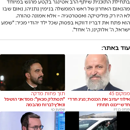
בתחילת התוכנית שיתף הרב אטינגר בקטע מרגש במיוחד
מהנאום האחרון של ראש הממשלה בנימין נתניהו, נאום שבו
לא היו רק פוליטיקה ואסטרטגיה – אלא אמונה טהורה.
הוא פתח את דבריו דווקא בפסוק שכל ילד יהודי מכיר: "שמע
ישראל, ה' אלוקינו, ה' אחד".
עוד באתר:
ממקום 45
תוך פחות מדקה
אילוז יעזוב את הכנסת; נציג חרדי
"תסתלק מכאן": ממדאני הושפל
חדש ייכנס תחתיו
ונאלץ לברוח מהבמה
פנחס בן זיו
שמעון כץ