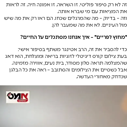
זה לא רק סיפור פוליטי. זו השראה. זו אמונה חיה. זה לראות
את המציאות עם מי שברא אותה.
וזה – בדיוק – מה שהמרגלים שכחו. הם ראו רק את מה שיש
מול העיניים. לא את מה שמעבר להן.
"מחוץ לפריים" – איך אנחנו מסתכלים על החיים?
כדי להסביר את זה, הרב אטינגר משתף בסיפור אישי:
בעת צילום קורס דיגיטלי לזוגיות בריאה ומוצלחת, הוא דאג
שהמצלמה תראה סלון מסודר, בית נעים, אווירה מזמינה.
אבל כשסיים את הצילומים והסתובב – ראה את כל הבלגן
שנדחק מאחורי העדשה.