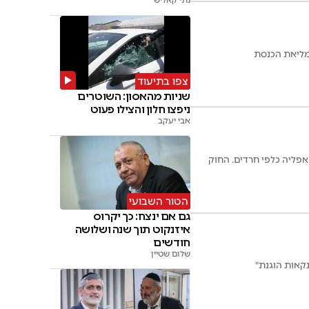
נתי קאליש
צפו בתיעוד
שניות מהאסון: השוטרים
ניפצו חלון והצילו פעוט
אבי יעקב
פליה כלפי חרדים. החוק
הטור השבועי
גם אם ינצח: כך יקרוס
איזנקוט תוך שנה ושלושה
חודשים
שלום שטיין
נקאות הוגנת"