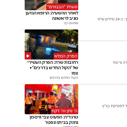
סערת "הבבונים"
לאחר ההשעיה: הרופא הגזען
מגיב לראשונה
 ש"ח
שמעון כץ
הפרק המלא
רחובות שרה: הפרק העשירי
של 'הקול החדש בדרכים' •
צפו
הקול החדש בדרכים
ד לפסיקת בג״ץ
ה' נתן וה' לקח
טרגדיה: הפעוט צבי וויסמן
נחנק בביתו ונפטר