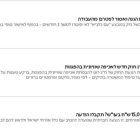
 הגנה ואסור לפטרם מהעבודה
"עם כלביא" לא יפוטרו למשך 3 חודשים – בכפוף לאישור סופי במליאת הכנסת
 חוק חדש לאכיפה שוויונית בהפגנות
הצעת החוק של ח"כ רוט להבטחת אכיפה שוויונית בהפגנות, ברקע טענות על א
 על טיפול המשטרה בתיקים –-לפי מגזר, מיקום ופרמטרים ברורים
לאזרחים. זו הצעה חברתית שנועדה להטיב עם כלל אזרחי ישראל ולדאוג להם לב