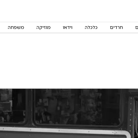
ם
חרדים
כלכלה
וידאו
מוזיקה
משפחה