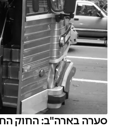
סערה בארה"ב: החוק הח