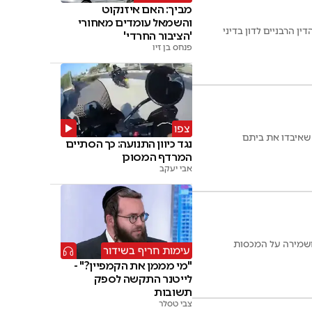
מביך: האם איזנקוט
והשמאל עומדים מאחורי
ן הרבניים לדון בדיני
'הציבור החרדי'
פנחס בן זיו
צפו
 שאיבדו את ביתם
נגד כיוון התנועה: כך הסתיים
המרדף המסוכן
אבי יעקב
ושמירה על המכסות
עימות חריף בשידור
"מי מממן את הקמפיין?" -
לייטנר התקשה לספק
תשובות
צבי טסלר