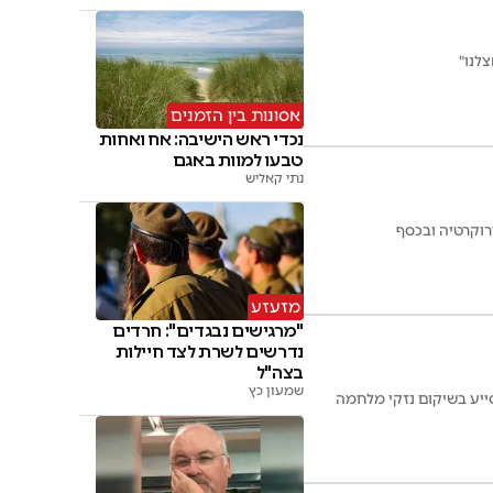
לנו"
אסונות בין הזמנים
נכדי ראש הישיבה: אח ואחות
טבעו למוות באגם
נתי קאליש
רוקרטיה ובכסף
מזעזע
"מרגישים נבגדים": חרדים
נדרשים לשרת לצד חיילות
בצה"ל
שמעון כץ