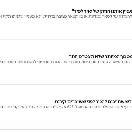
יין אותנו החוק של יאיר לפיד"
כרזה על קטאר כמדינת אויב | קטאר מגיבה בזלזול: "לא מעניין, נתניהו תקף אצ
מסמך המיותר שלא תצטרכו יותר
כנסת אישרה סופית את ביטול חובת ייפוי הכוח הנוטריוני למשכנתא. חיסכון בבי
 שחייבים להכיר לפני ששוברים קירות
ווג ל-825 אלף ש"ח. הרפורמה תקל על קבלנים ותסייע בשיקום נזקי מלחמה