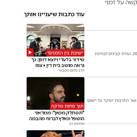
קשה על זמני
עוד כתבות שיעניינו אותך
'ישיבת בין הזמנים'
לאחר לחץ מצד אריה דרעי הופץ נוסח חוק הקפאת מעצרי העריקים: חנינה רטרואקטיבית מ-1 ביולי 2023, ועדת קצינים לבחינת
שידור בלעדי ויוצא דופן: כך
נראה מושב בית דין • צפו
הרב נחום נוסבכר
ר התרבות יופקד על יישום
תוך פחות מדקה
"תסתלק מכאן": ממדאני
הושפל ונאלץ לברוח מהבמה
שמעון כץ