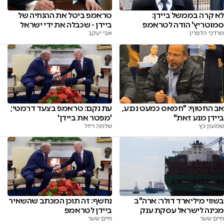
לא קרה בממשל ביידן:
טראמפ ביטל את ההנחיה של
סמוטריץ' הודה לטראמפ
ביידן - שכבלה את ידי ישראל
מרדכי הלפרין
אבי יעקב
אב החטוף: "חמאס כמעט נכנע,
עת נקם: טראמפ בצעד דרמטי;
ביידן מנע זאת"
'מפטר את ביידן'
שמעון כץ
שלמה ריזל
בשווי מיליארד דולר: ארה"ב
נחשף: זה תוכן המכתב שהשאיר
מכינה לישראל עסקת ענק
ביידן לטראמפ
חיים שער
חיים שער