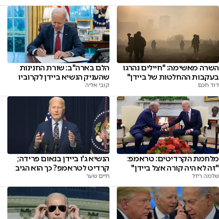
השרה מאשימה: "חיילים נהרגו
הלם בארה"ב: שורת החנינות
בעקבות ההחלטות של ביידן"
שהעניק הנשיא ביידן לקרוביו
דוד חכם
קובי אליה
מלחמת הקרדיטים: טראמפ:
הנשיא ג'ו ביידן בנאום פרידה;
"זה לא היה קורה אצל ביידן"
קרדיט לטראמפ? כך הוא הגיב
שלמה ריזל
חיים שער