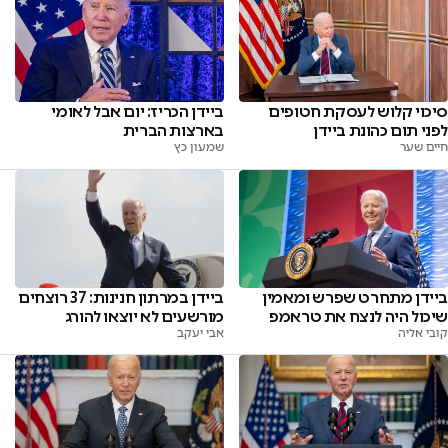
סיכוי קלוש לעסקת חטופים
ביידן הכריז: יום אבל לאומי
לפני תום כהונת ביידן
בארצות הברית
חיים שער
שמעון כץ
ביידן מתחרט שפרש ומאמין
ביידן במרתון חנינות: 37 רוצחים
שיכול היה לנצח את טראמפ
מורשעים לא יוצאו להורג
קובי אליה
אבי יעקב