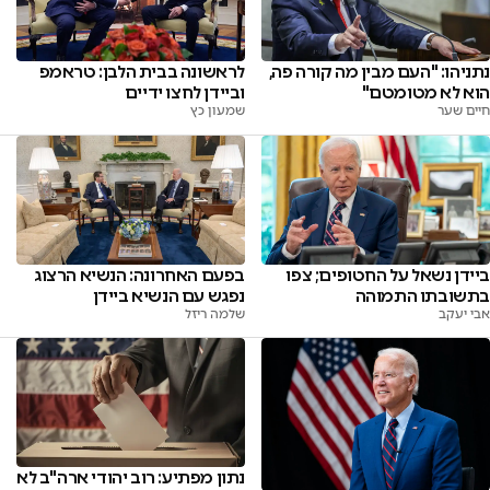
נתניהו: "העם מבין מה קורה פה,
לראשונה בבית הלבן: טראמפ
הוא לא מטומטם"
וביידן לחצו ידיים
חיים שער
שמעון כץ
ביידן נשאל על החטופים; צפו
בפעם האחרונה: הנשיא הרצוג
בתשובתו התמוהה
נפגש עם הנשיא ביידן
אבי יעקב
שלמה ריזל
נתון מפתיע: רוב יהודי ארה"ב לא