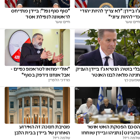
ג'ו ביידן: "לא צריך להיות יהודי
"סוף סוף נפל": ביידן מתייחס
כדי להיות ציוני"
לראשונה לנפילת אסד
חיים שער
חיים שער
"אולי ימחאו לטראמפ כפיים -
בלי בושה: הנשיא ג'ו ביידן העניק
אבל אנחנו נידפק בסוף"
חנינה מלאה לבנו האנטר
מרדכי הלפרין
שמעון כץ
הסכם הפסקת האש אושר
מסיבת חנוכה: זה האירוע
בקבינט | נתניהו וביידן שוחחו
האחרון של ביידן בבית הלבן
שלמה ריזל
שלמה ריזל