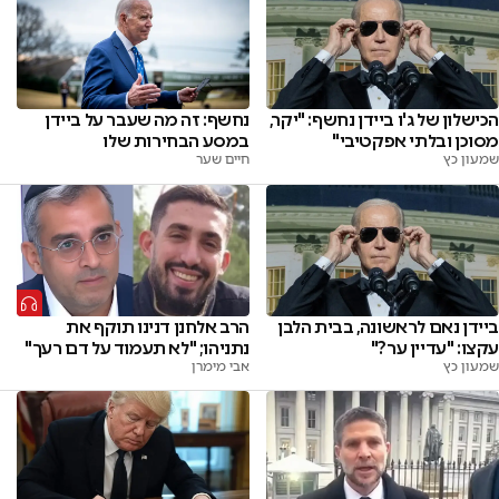
הכישלון של ג'ו ביידן נחשף: "יקר,
נחשף: זה מה שעבר על ביידן
מסוכן ובלתי אפקטיבי"
במסע הבחירות שלו
שמעון כץ
חיים שער
ביידן נאם לראשונה, בבית הלבן
הרב אלחנן דנינו תוקף את
עקצו: "עדיין ער?"
נתניהו; "לא תעמוד על דם רעך"
שמעון כץ
אבי מימרן