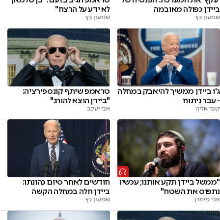
ביידן כפולה מאובמה
לא ידע על הרצח"
שמעון כץ
שמעון כץ
ג'ו ביידן ממשיך להיאבק במחלה
טראמפ שיתף קונספירציה:
- עבר ניתוח
"ביידן הוצא להורג"
קובי אליה
אבי יעקב
"ממשל ביידן תקע אותנו; עכשיו
חודשים לאחר סיום כהונתו:
נתפוס את השטח"
ביידן חלה במחלה הקשה
אבי מימרן
שמעון כץ