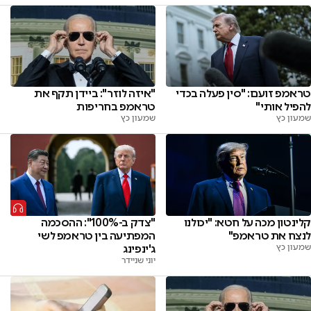
טראמפ זועם: "סין פעלה בכדי
"איזה לוזר": ביידן תקף את
להפיל אותי"
טראמפ בחריפות
שמעון כץ
שמעון כץ
קלינטון מכה על חטא: "יכולנו
"צדק ב-100%": ההסכמה
לנצח את טראמפ"
המפתיעה בין טראמפ לשי
שמעון כץ
ג'ינפינג
יוני שניידר