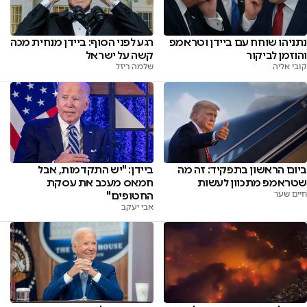
נתניהו שוחח עם ביידן וטראמפ
רגע לפני הסוף: ביידן מנחית מכה
והוזמן לביקור
קשה על ישראל
קובי אליה
שלמה ריזל
ביום הראשון בתפקיד: זה מה
ביידן: "יש התקדמות, אבל
שטראמפ מתכוון לעשות
חמאס מעכב את עסקת
חיים שער
החטופים"
אבי יעקב