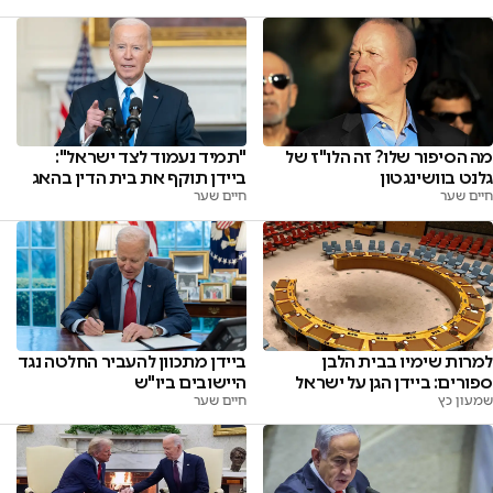
מה הסיפור שלו? זה הלו"ז של
"תמיד נעמוד לצד ישראל":
גלנט בוושינגטון
ביידן תוקף את בית הדין בהאג
חיים שער
חיים שער
למרות שימיו בבית הלבן
ביידן מתכוון להעביר החלטה נגד
ספורים: ביידן הגן על ישראל
היישובים ביו"ש
שמעון כץ
חיים שער