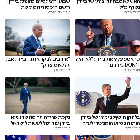
שבוע וחצי לסיום כהונתו: ביידן
האש לא מבחינה: ביתו של ביידן
רושם היסטוריה מרגשת
נשרף כליל
אלי יעקובוביץ
קובי אליה
טראמפ עקץ את ביידן: "לא יהיה
"אוהבים לבקר את ג'ו ביידן, אבל
DON'T, גיהנום"
זה לא מוצדק"
שלמה ריזל
אבי מימרן
בלינקן חושף: ביקורו של ביידן
נקמת פרידה: זה מה שהנשיא
הותנה בסיוע הומניטרי לעזה
ביידן עוד יכול לעשות לישראל
אבי יעקב
אבי יעקב