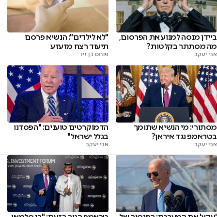
ביידן מנסה למנוע את הפרסום,
"לא לילדים": הנשיא פרסם
מה מסתתר בקלטות?
תיעוד רצח מזעזע
אבי יעקב
פנחס בן זיו
מסתורי: מי הנשיא שתומך
הדמוקרטים טוענים: "הפסדנו
בטראמפ נגד איראן?
בגלל ישראל"
אבי יעקב
אבי יעקב
'עקץ' את המערכת: הפנסיה של
טראמפ הגיב בזעם: "בן סלמאן