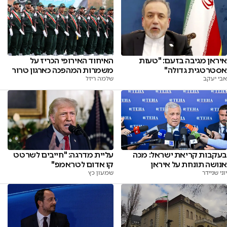
איראן מגיבה בזעם: "טעות
האיחוד האירופי הכריז על
אסטרטגית גדולה"
משמרות המהפכה כארגון טרור
אבי יעקב
שלמה ריזל
בעקבות קריאת ישראל: מכה
עליית מדרגה: "חייבים לשרטט
אנושה תונחת על איראן
קו אדום לטראמפ"
יוני שניידר
שמעון כץ