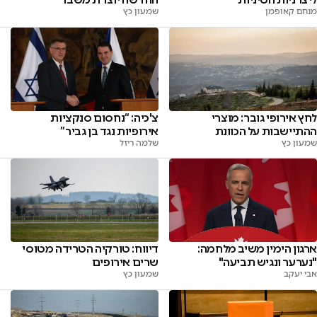
מנחם קאופמן
שמעון כץ
לחץ אירופי גובר: מוצרי
צ'כיה: “נחסום סנקציות
ההתיישבות על הכוונת
אירופיות נגד בן גביר”
שמעון כץ
שלמה ריזל
ארגון הימין משיב מלחמה:
דיווח: טורקיה הטרידה מטוסי
"נערער ונגיש תביעה"
שרים אירופים
אבי יעקב
שמעון כץ