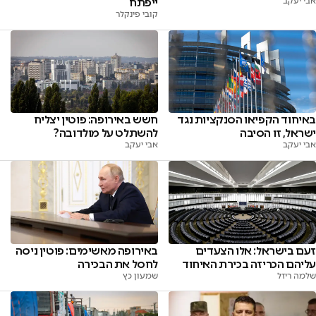
אבי יעקב
ייפתח
קובי פינקלר
באיחוד הקפיאו הסנקציות נגד
חשש באירופה: פוטין יצליח
ישראל, זו הסיבה
להשתלט על מולדובה?
אבי יעקב
אבי יעקב
זעם בישראל: אלו הצעדים
באירופה מאשימים: פוטין ניסה
עליהם הכריזה בכירת האיחוד
לחסל את הבכירה
שלמה ריזל
שמעון כץ