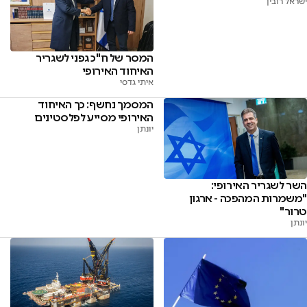
ישראל רובין
המסר של ח"כ גפני לשגריר
האיחוד האירופי
איתי גדסי
המסמך נחשף: כך האיחוד
האירופי מסייע לפלסטינים
יונתן
השר לשגריר האירופי:
"משמרות המהפכה - ארגון
טרור"
יונתן