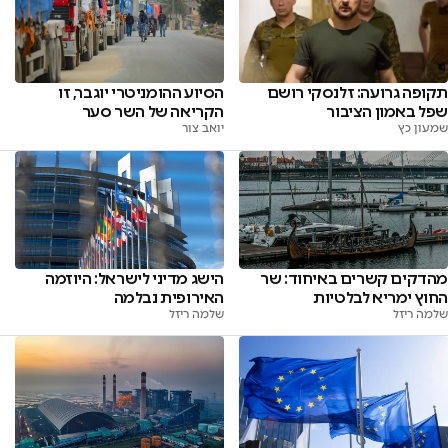
הסיוע ההומניטרי יוגבר, זו
תקופה גרועה: זלנסקי רושם
הקריאה של השר סער
שפל באמון הציבור
יואב צור
שמעון כץ
מהדקים קשרים באיחוד: שר
הישג מדיני לישראל: היוזמה
החוץ ימריא לבלטיות
האירופית נבלמה
שלמה ריזל
שלמה ריזל