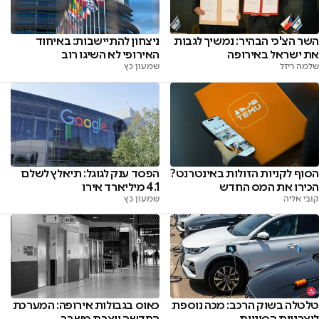
השר הצ'כי הבהיר: נמשיך לגבות
ניצחון להתיישבות: באיחוד
את ישראל באירופה
האירופי לא השיגו רוב
שלמה ריזל
שמעון כץ
הסוף לקניות הזולות באינטרנט?
הפסד ענק לגוגל: תיאלץ לשלם
הכירו את המס החדש
4.1 מיליארד אירו
קובי אליה
שמעון כץ
טלטלה בשוק הרכב: מכה נוספת
כאוס בגבולות אירופה: המערכת
ליצרניות הסיניות
החדשה יוצרת משבר