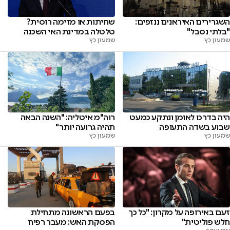
השגרירים האיראנים ננזפים:
שחיתות או מזימה רוסית?
"בלתי נסבל"
טלטלה במדינת האי השכנה
שמעון כץ
שמעון כץ
היה בדרכו לאומן ונתקע כמעט
רוה"מ איטליה: "השנה הבאה
שבוע בשדה התעופה
תהיה גרועה יותר"
שמעון כץ
שמעון כץ
זעם באירופה על מקרון: "כל כך
בפעם הראשונה מתחילת
חלש פוליטית"
הפסקת האש: מעבר רפיח