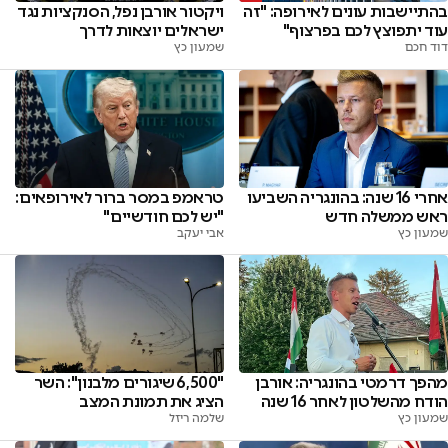
בהתיישבות עונים לאירופה: "זה
ויקטור אורבן נפל, הסנקציות נגד
עוד יתפוצץ לכם בפרצוף"
ישראלים יוצאות לדרך
דוד חכם
שמעון כץ
אחרי 16 שנה: בהונגריה השביעו
טראמפ במסר ברור לאירופאים:
ראש ממשלה חדש
"יש לכם חודשיים"
שמעון כץ
אבי יעקב
"6,500 שיגורים מלבנון": השר
מהפך דרמטי בהונגריה: אורבן
הציג את תמונת המצב
הודח מהשלטון לאחר 16 שנה
שלמה ריזל
שמעון כץ