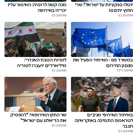
יוטלו סנקציות על ישראל? שרי
מכה קשה לרוסיה: האיסור עליו
החוץ יתכנסו
יכריזו באירופה
שמעון כץ
שמעון כץ
במשרד פנו - האיחוד הפעיל את
למרות הטבח האכזרי:
מנגנון החירום
מיליארדים יועברו לסוריה
שלמה ריזל
שמעון כץ
באיחוד האירופי מגיבים
שר החוץ האירופאי: "להפסיק
לטראמפ: התמיכה באוקראינה
את הדיאלוג עם ישראל"
תגבר
שמעון כץ
שמעון כץ